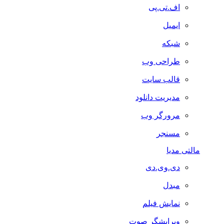
اف.تی.پی
ایمیل
شبکه
طراحی وب
قالب سایت
مدیریت دانلود
مرورگر وب
مسنجر
مالتی مدیا
دی.وی.دی
مبدل
نمایش فیلم
ویرایشگر صوت