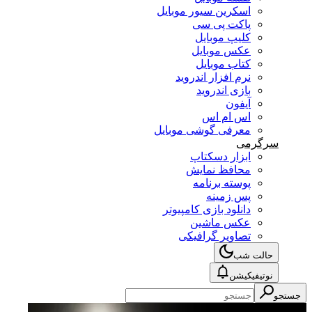
اسکرین سیور موبایل
پاکت پی سی
کلیپ موبایل
عکس موبایل
کتاب موبایل
نرم افزار اندروید
بازی اندروید
آیفون
اس ام اس
معرفی گوشی موبایل
سرگرمی
ابزار دسکتاپ
محافظ نمایش
پوسته برنامه
پس زمینه
دانلود بازی کامپیوتر
عکس ماشین
تصاویر گرافیکی
حالت شب
نوتیفیکیشن
جستجو