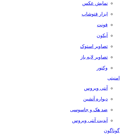
نمایش عکس
ابزار فتوشاپ
فونت
آیکون
تصاویر استوک
تصاویر لایه باز
وکتور
امنیتی
آنتی ویروس
دیواره آتشین
ضد هک و جاسوسی
آپدیت آنتی ویروس
گوناگون