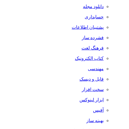
دانلود مجله
حسابداری
پشتیبان اطلاعات
فشرده ساز
فرهنگ لغت
کتاب الکترونیک
مهندسی
فایل و دیسک
سخت افزار
ابزار لینوکس
آفیس
بهینه ساز