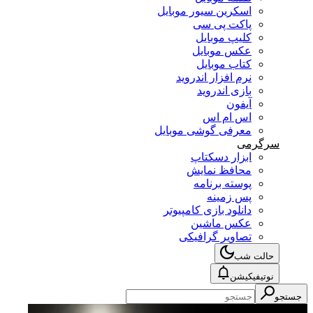
اسکرین سیور موبایل
پاکت پی سی
کلیپ موبایل
عکس موبایل
کتاب موبایل
نرم افزار اندروید
بازی اندروید
آیفون
اس ام اس
معرفی گوشی موبایل
سرگرمی
ابزار دسکتاپ
محافظ نمایش
پوسته برنامه
پس زمینه
دانلود بازی کامپیوتر
عکس ماشین
تصاویر گرافیکی
حالت شب
نوتیفیکیشن
جستجو