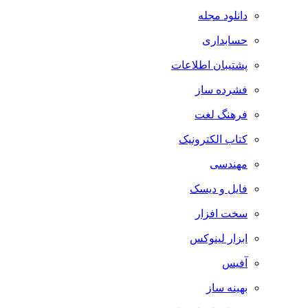
دانلود مجله
حسابداری
پشتیبان اطلاعات
فشرده ساز
فرهنگ لغت
کتاب الکترونیک
مهندسی
فایل و دیسک
سخت افزار
ابزار لینوکس
آفیس
بهینه ساز