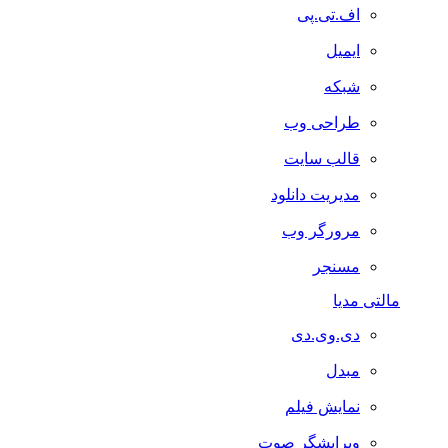
اف.تی.پی
ایمیل
شبکه
طراحی وب
قالب سایت
مدیریت دانلود
مرورگر وب
مسنجر
مالتی مدیا
دی.وی.دی
مبدل
نمایش فیلم
ویرایشگر صوت