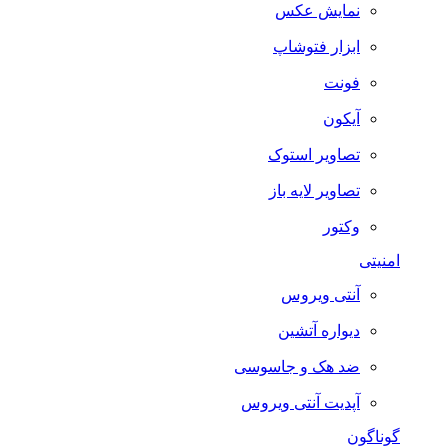
نمایش عکس
ابزار فتوشاپ
فونت
آیکون
تصاویر استوک
تصاویر لایه باز
وکتور
امنیتی
آنتی ویروس
دیواره آتشین
ضد هک و جاسوسی
آپدیت آنتی ویروس
گوناگون