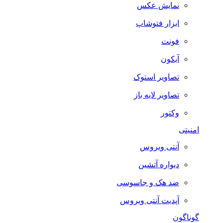
نمایش عکس
ابزار فتوشاپ
فونت
آیکون
تصاویر استوک
تصاویر لایه باز
وکتور
امنیتی
آنتی ویروس
دیواره آتشین
ضد هک و جاسوسی
آپدیت آنتی ویروس
گوناگون