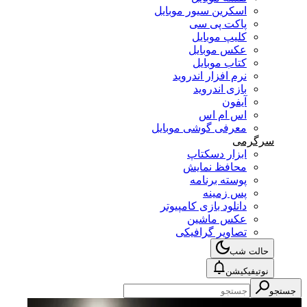
اسکرین سیور موبایل
پاکت پی سی
کلیپ موبایل
عکس موبایل
کتاب موبایل
نرم افزار اندروید
بازی اندروید
آیفون
اس ام اس
معرفی گوشی موبایل
سرگرمی
ابزار دسکتاپ
محافظ نمایش
پوسته برنامه
پس زمینه
دانلود بازی کامپیوتر
عکس ماشین
تصاویر گرافیکی
حالت شب
نوتیفیکیشن
جستجو