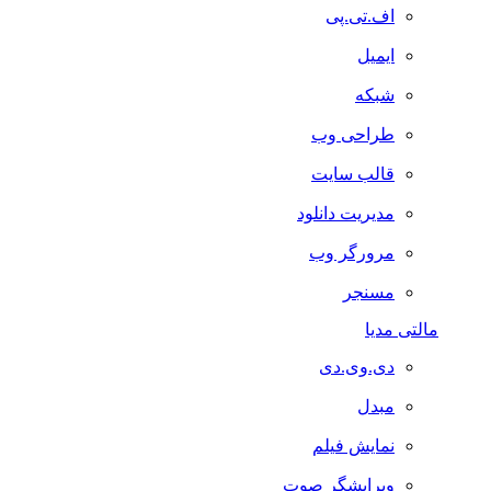
اف.تی.پی
ایمیل
شبکه
طراحی وب
قالب سایت
مدیریت دانلود
مرورگر وب
مسنجر
مالتی مدیا
دی.وی.دی
مبدل
نمایش فیلم
ویرایشگر صوت