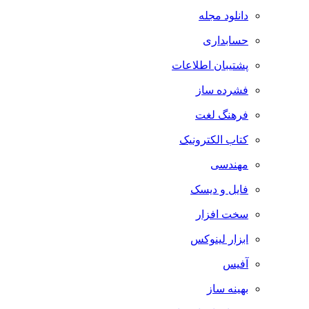
دانلود مجله
حسابداری
پشتیبان اطلاعات
فشرده ساز
فرهنگ لغت
کتاب الکترونیک
مهندسی
فایل و دیسک
سخت افزار
ابزار لینوکس
آفیس
بهینه ساز