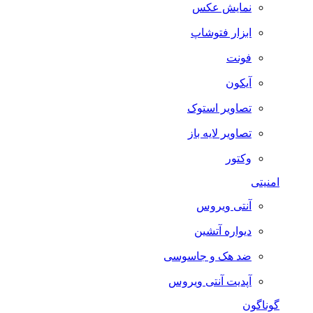
نمایش عکس
ابزار فتوشاپ
فونت
آیکون
تصاویر استوک
تصاویر لایه باز
وکتور
امنیتی
آنتی ویروس
دیواره آتشین
ضد هک و جاسوسی
آپدیت آنتی ویروس
گوناگون