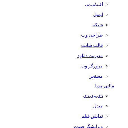
اف.تی.پی
ایمیل
شبکه
طراحی وب
قالب سایت
مدیریت دانلود
مرورگر وب
مسنجر
مالتی مدیا
دی.وی.دی
مبدل
نمایش فیلم
ویرایشگر صوت