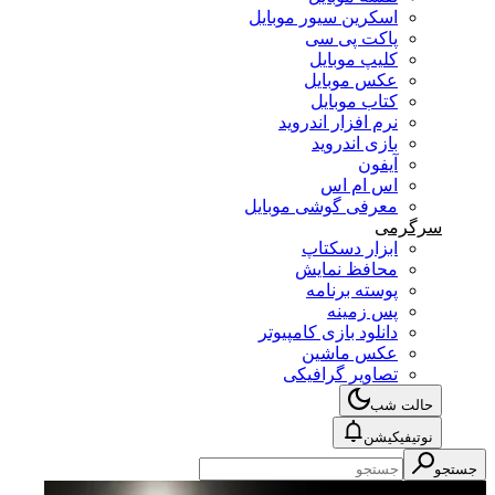
اسکرین سیور موبایل
پاکت پی سی
کلیپ موبایل
عکس موبایل
کتاب موبایل
نرم افزار اندروید
بازی اندروید
آیفون
اس ام اس
معرفی گوشی موبایل
سرگرمی
ابزار دسکتاپ
محافظ نمایش
پوسته برنامه
پس زمینه
دانلود بازی کامپیوتر
عکس ماشین
تصاویر گرافیکی
حالت شب
نوتیفیکیشن
جستجو