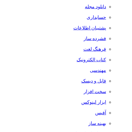
دانلود مجله
حسابداری
پشتیبان اطلاعات
فشرده ساز
فرهنگ لغت
کتاب الکترونیک
مهندسی
فایل و دیسک
سخت افزار
ابزار لینوکس
آفیس
بهینه ساز