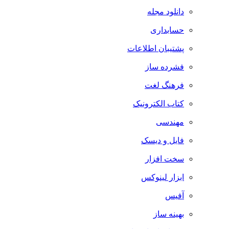
دانلود مجله
حسابداری
پشتیبان اطلاعات
فشرده ساز
فرهنگ لغت
کتاب الکترونیک
مهندسی
فایل و دیسک
سخت افزار
ابزار لینوکس
آفیس
بهینه ساز