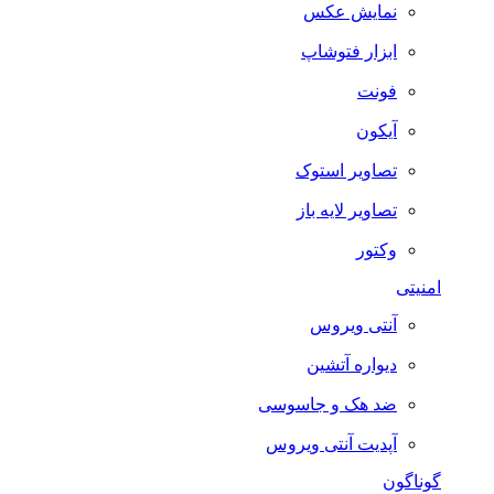
نمایش عکس
ابزار فتوشاپ
فونت
آیکون
تصاویر استوک
تصاویر لایه باز
وکتور
امنیتی
آنتی ویروس
دیواره آتشین
ضد هک و جاسوسی
آپدیت آنتی ویروس
گوناگون