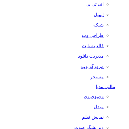
اف.تی.پی
ایمیل
شبکه
طراحی وب
قالب سایت
مدیریت دانلود
مرورگر وب
مسنجر
مالتی مدیا
دی.وی.دی
مبدل
نمایش فیلم
ویرایشگر صوت