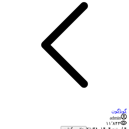
گوناگون
admin
۱۱٬۸۴۴
۴ اسفند ۱۴۰۴،‏ ۲۱:۳۸