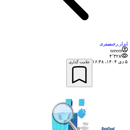
ابزار رجیستری
nreern
۴٬۳۲۸
۵ دی ۱۴۰۴،‏ ۱۶:۴۸
علامت گذاری