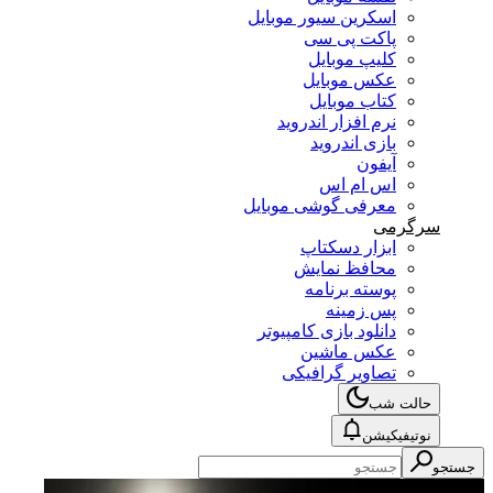
اسکرین سیور موبایل
پاکت پی سی
کلیپ موبایل
عکس موبایل
کتاب موبایل
نرم افزار اندروید
بازی اندروید
آیفون
اس ام اس
معرفی گوشی موبایل
سرگرمی
ابزار دسکتاپ
محافظ نمایش
پوسته برنامه
پس زمینه
دانلود بازی کامپیوتر
عکس ماشین
تصاویر گرافیکی
حالت شب
نوتیفیکیشن
جستجو