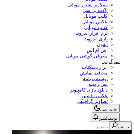
اسکرین سیور موبایل
پاکت پی سی
کلیپ موبایل
عکس موبایل
کتاب موبایل
نرم افزار اندروید
بازی اندروید
آیفون
اس ام اس
معرفی گوشی موبایل
سرگرمی
ابزار دسکتاپ
محافظ نمایش
پوسته برنامه
پس زمینه
دانلود بازی کامپیوتر
عکس ماشین
تصاویر گرافیکی
حالت شب
نوتیفیکیشن
جستجو