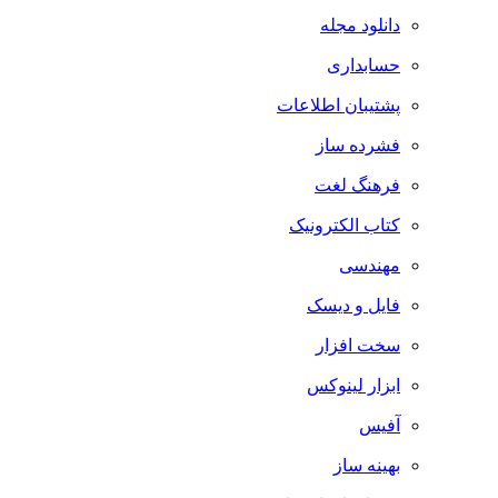
دانلود مجله
حسابداری
پشتیبان اطلاعات
فشرده ساز
فرهنگ لغت
کتاب الکترونیک
مهندسی
فایل و دیسک
سخت افزار
ابزار لینوکس
آفیس
بهینه ساز