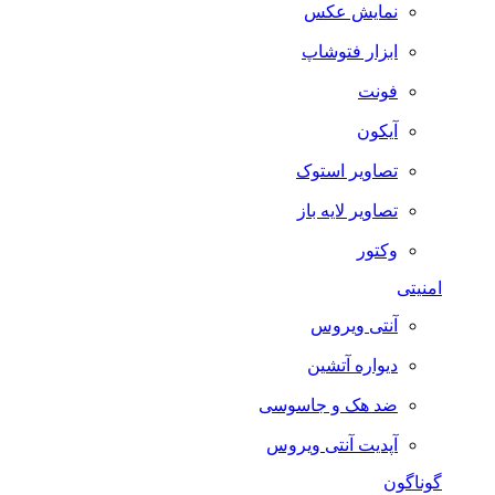
نمایش عکس
ابزار فتوشاپ
فونت
آیکون
تصاویر استوک
تصاویر لایه باز
وکتور
امنیتی
آنتی ویروس
دیواره آتشین
ضد هک و جاسوسی
آپدیت آنتی ویروس
گوناگون