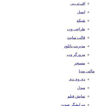
اف.تی.پی
ایمیل
شبکه
طراحی وب
قالب سایت
مدیریت دانلود
مرورگر وب
مسنجر
مالتی مدیا
دی.وی.دی
مبدل
نمایش فیلم
ویرایشگر صوت