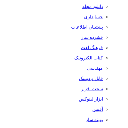
دانلود مجله
حسابداری
پشتیبان اطلاعات
فشرده ساز
فرهنگ لغت
کتاب الکترونیک
مهندسی
فایل و دیسک
سخت افزار
ابزار لینوکس
آفیس
بهینه ساز