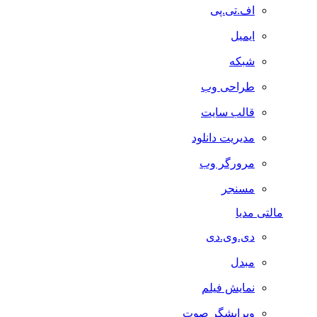
اف.تی.پی
ایمیل
شبکه
طراحی وب
قالب سایت
مدیریت دانلود
مرورگر وب
مسنجر
مالتی مدیا
دی.وی.دی
مبدل
نمایش فیلم
ویرایشگر صوت