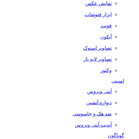
نمایش عکس
ابزار فتوشاپ
فونت
آیکون
تصاویر استوک
تصاویر لایه باز
وکتور
امنیتی
آنتی ویروس
دیواره آتشین
ضد هک و جاسوسی
آپدیت آنتی ویروس
گوناگون