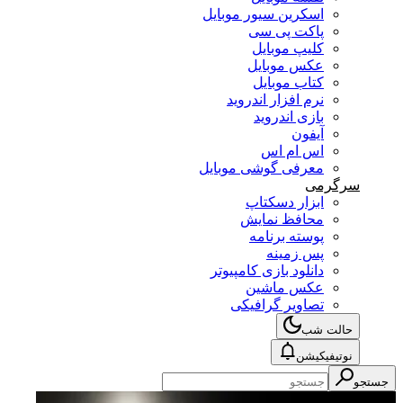
اسکرین سیور موبایل
پاکت پی سی
کلیپ موبایل
عکس موبایل
کتاب موبایل
نرم افزار اندروید
بازی اندروید
آیفون
اس ام اس
معرفی گوشی موبایل
سرگرمی
ابزار دسکتاپ
محافظ نمایش
پوسته برنامه
پس زمینه
دانلود بازی کامپیوتر
عکس ماشین
تصاویر گرافیکی
حالت شب
نوتیفیکیشن
جستجو