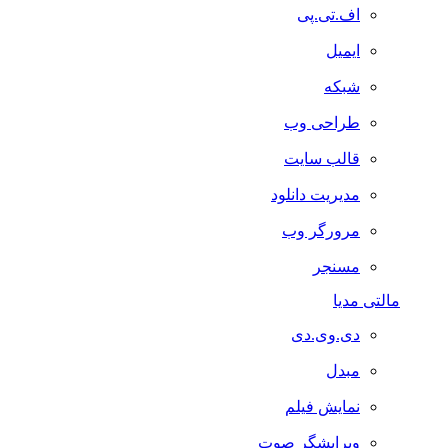
اف.تی.پی
ایمیل
شبکه
طراحی وب
قالب سایت
مدیریت دانلود
مرورگر وب
مسنجر
مالتی مدیا
دی.وی.دی
مبدل
نمایش فیلم
ویرایشگر صوت