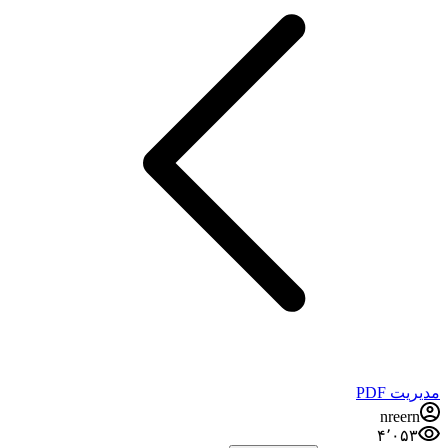
مدیریت PDF
nreern
۴٬۰۵۳