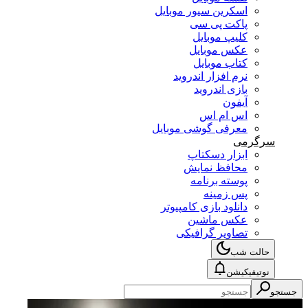
اسکرین سیور موبایل
پاکت پی سی
کلیپ موبایل
عکس موبایل
کتاب موبایل
نرم افزار اندروید
بازی اندروید
آیفون
اس ام اس
معرفی گوشی موبایل
سرگرمی
ابزار دسکتاپ
محافظ نمایش
پوسته برنامه
پس زمینه
دانلود بازی کامپیوتر
عکس ماشین
تصاویر گرافیکی
حالت شب
نوتیفیکیشن
جستجو