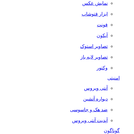
نمایش عکس
ابزار فتوشاپ
فونت
آیکون
تصاویر استوک
تصاویر لایه باز
وکتور
امنیتی
آنتی ویروس
دیواره آتشین
ضد هک و جاسوسی
آپدیت آنتی ویروس
گوناگون