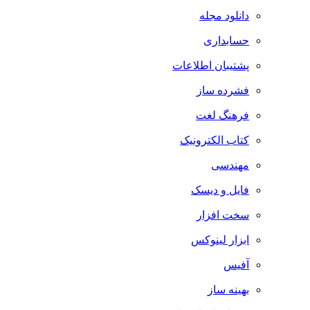
دانلود مجله
حسابداری
پشتیبان اطلاعات
فشرده ساز
فرهنگ لغت
کتاب الکترونیک
مهندسی
فایل و دیسک
سخت افزار
ابزار لینوکس
آفیس
بهینه ساز