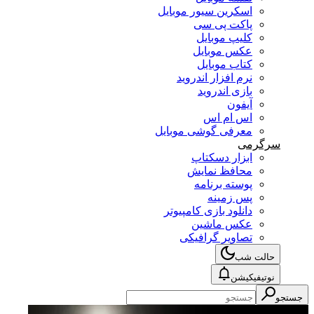
اسکرین سیور موبایل
پاکت پی سی
کلیپ موبایل
عکس موبایل
کتاب موبایل
نرم افزار اندروید
بازی اندروید
آیفون
اس ام اس
معرفی گوشی موبایل
سرگرمی
ابزار دسکتاپ
محافظ نمایش
پوسته برنامه
پس زمینه
دانلود بازی کامپیوتر
عکس ماشین
تصاویر گرافیکی
حالت شب
نوتیفیکیشن
جستجو