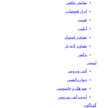
نمایش عکس
ابزار فتوشاپ
فونت
آیکون
تصاویر استوک
تصاویر لایه باز
وکتور
امنیتی
آنتی ویروس
دیواره آتشین
ضد هک و جاسوسی
آپدیت آنتی ویروس
گوناگون