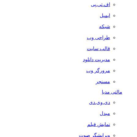
اف.تی.پی
ایمیل
شبکه
طراحی وب
قالب سایت
مدیریت دانلود
مرورگر وب
مسنجر
مالتی مدیا
دی.وی.دی
مبدل
نمایش فیلم
ویرایشگر صوت