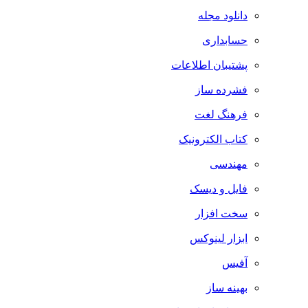
دانلود مجله
حسابداری
پشتیبان اطلاعات
فشرده ساز
فرهنگ لغت
کتاب الکترونیک
مهندسی
فایل و دیسک
سخت افزار
ابزار لینوکس
آفیس
بهینه ساز