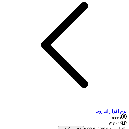
نرم افزار اندروید
nreern
۷٬۳۰۱
۲۷ اسفند ۱۳۹۶،‏ ۲۲:۴۷