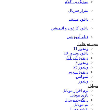
موزیک بی کلام
تیتراژ سریال
دانلود مستند
دانلود کارتون و انیمیشن
فیلم آموزشی
سیستم عامل
ویندوز 11
دانلود ویندوز 10
ویندوز 8 و 8.1
ویندوز 7
ویندوز xp
ویندوز سرور
لینوکس
ویندوز
موبایل
نرم افزار موبایل
بازی موبایل
رینگتون موبایل
تم موبایل
نقشه موبایل