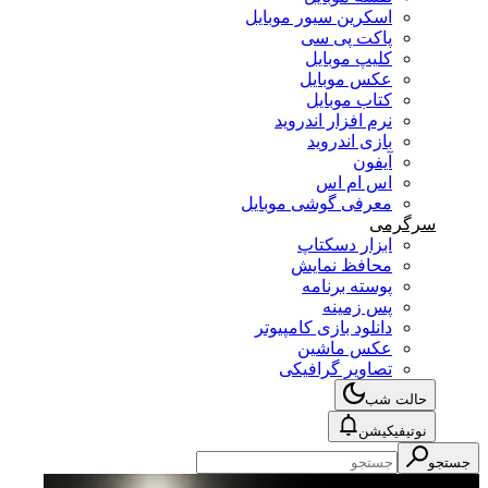
اسکرین سیور موبایل
پاکت پی سی
کلیپ موبایل
عکس موبایل
کتاب موبایل
نرم افزار اندروید
بازی اندروید
آیفون
اس ام اس
معرفی گوشی موبایل
سرگرمی
ابزار دسکتاپ
محافظ نمایش
پوسته برنامه
پس زمینه
دانلود بازی کامپیوتر
عکس ماشین
تصاویر گرافیکی
حالت شب
نوتیفیکیشن
جستجو