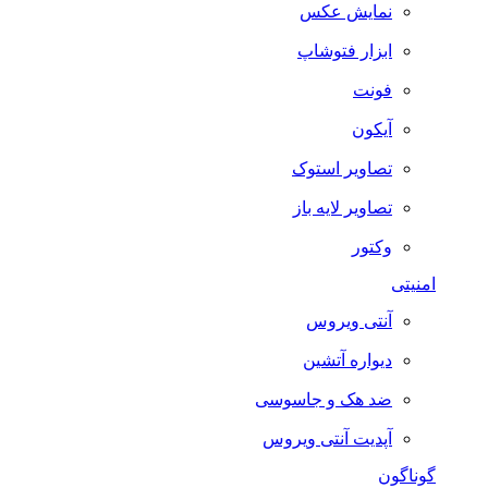
نمایش عکس
ابزار فتوشاپ
فونت
آیکون
تصاویر استوک
تصاویر لایه باز
وکتور
امنیتی
آنتی ویروس
دیواره آتشین
ضد هک و جاسوسی
آپدیت آنتی ویروس
گوناگون