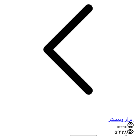
ابزار وبمستر
nreern
۵٬۴۲۸