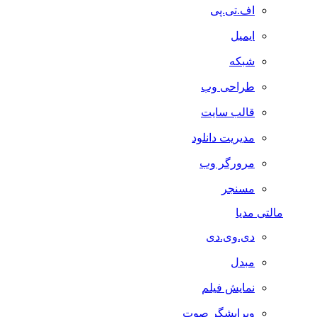
اف.تی.پی
ایمیل
شبکه
طراحی وب
قالب سایت
مدیریت دانلود
مرورگر وب
مسنجر
مالتی مدیا
دی.وی.دی
مبدل
نمایش فیلم
ویرایشگر صوت