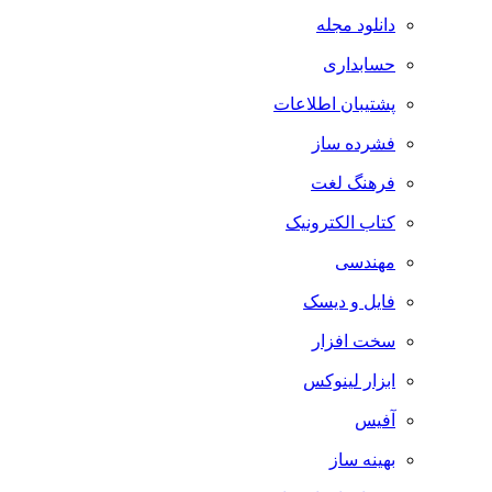
دانلود مجله
حسابداری
پشتیبان اطلاعات
فشرده ساز
فرهنگ لغت
کتاب الکترونیک
مهندسی
فایل و دیسک
سخت افزار
ابزار لینوکس
آفیس
بهینه ساز