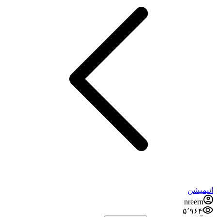
انیمیشن
nreern
۵٬۹۶۴