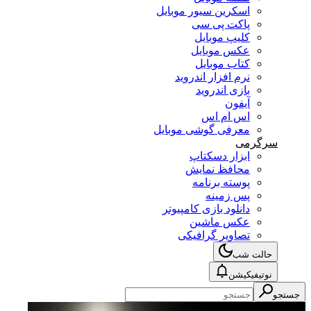
اسکرین سیور موبایل
پاکت پی سی
کلیپ موبایل
عکس موبایل
کتاب موبایل
نرم افزار اندروید
بازی اندروید
آیفون
اس ام اس
معرفی گوشی موبایل
سرگرمی
ابزار دسکتاپ
محافظ نمایش
پوسته برنامه
پس زمینه
دانلود بازی کامپیوتر
عکس ماشین
تصاویر گرافیکی
حالت شب
نوتیفیکیشن
جستجو