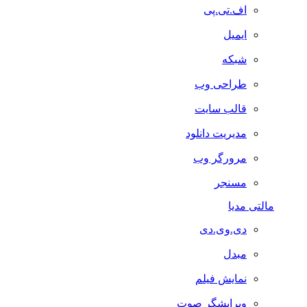
اف.تی.پی
ایمیل
شبکه
طراحی وب
قالب سایت
مدیریت دانلود
مرورگر وب
مسنجر
مالتی مدیا
دی.وی.دی
مبدل
نمایش فیلم
ویرایشگر صوت