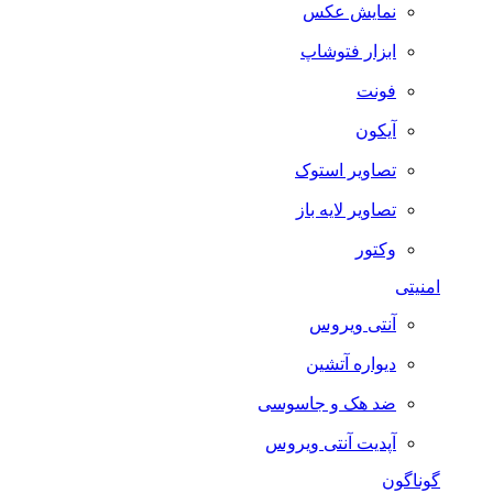
نمایش عکس
ابزار فتوشاپ
فونت
آیکون
تصاویر استوک
تصاویر لایه باز
وکتور
امنیتی
آنتی ویروس
دیواره آتشین
ضد هک و جاسوسی
آپدیت آنتی ویروس
گوناگون