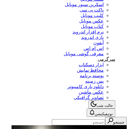
اسکرین سیور موبایل
پاکت پی سی
کلیپ موبایل
عکس موبایل
کتاب موبایل
نرم افزار اندروید
بازی اندروید
آیفون
اس ام اس
معرفی گوشی موبایل
سرگرمی
ابزار دسکتاپ
محافظ نمایش
پوسته برنامه
پس زمینه
دانلود بازی کامپیوتر
عکس ماشین
تصاویر گرافیکی
حالت شب
نوتیفیکیشن
جستجو