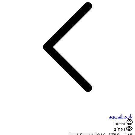
بازی اندروید
nreern
۵٬۳۶۱
۱۹ تیر ۱۳۹۶،‏ ۲:۱۵