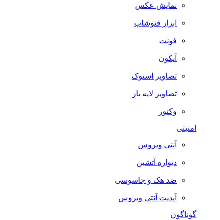
نمایش عکس
ابزار فتوشاپ
فونت
آیکون
تصاویر استوک
تصاویر لایه باز
وکتور
امنیتی
آنتی ویروس
دیواره آتشین
ضد هک و جاسوسی
آپدیت آنتی ویروس
گوناگون