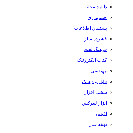
دانلود مجله
حسابداری
پشتیبان اطلاعات
فشرده ساز
فرهنگ لغت
کتاب الکترونیک
مهندسی
فایل و دیسک
سخت افزار
ابزار لینوکس
آفیس
بهینه ساز