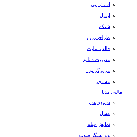
اف.تی.پی
ایمیل
شبکه
طراحی وب
قالب سایت
مدیریت دانلود
مرورگر وب
مسنجر
مالتی مدیا
دی.وی.دی
مبدل
نمایش فیلم
ویرایشگر صوت