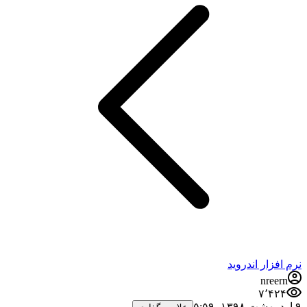
نرم افزار اندروید
nreern
۷٬۴۲۴
۹ اردیبهشت ۱۳۹۸،‏ ۵:۵۹