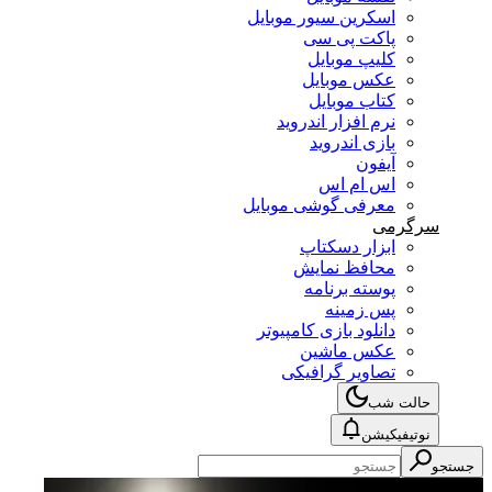
اسکرین سیور موبایل
پاکت پی سی
کلیپ موبایل
عکس موبایل
کتاب موبایل
نرم افزار اندروید
بازی اندروید
آیفون
اس ام اس
معرفی گوشی موبایل
سرگرمی
ابزار دسکتاپ
محافظ نمایش
پوسته برنامه
پس زمینه
دانلود بازی کامپیوتر
عکس ماشین
تصاویر گرافیکی
حالت شب
نوتیفیکیشن
جستجو