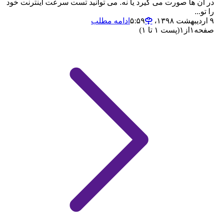
در آن ها صورت می گیرد یا نه. می توانید تست سرعت اینترنت خود
را تو...
۹ اردیبهشت ۱۳۹۸،‏ ۵:۵۹
ادامه مطلب
صفحه
۱
از
۱
(پست ۱ تا ۱)