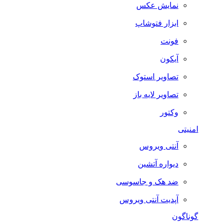
نمایش عکس
ابزار فتوشاپ
فونت
آیکون
تصاویر استوک
تصاویر لایه باز
وکتور
امنیتی
آنتی ویروس
دیواره آتشین
ضد هک و جاسوسی
آپدیت آنتی ویروس
گوناگون