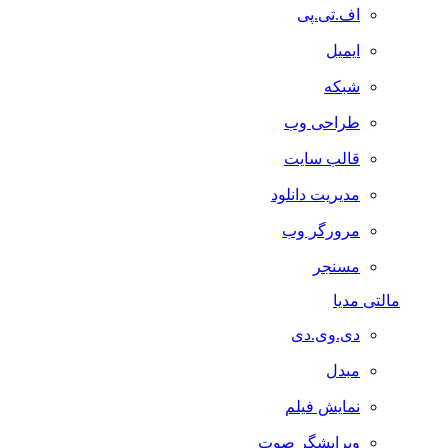
اف.تی.پی
ایمیل
شبکه
طراحی وب
قالب سایت
مدیریت دانلود
مرورگر وب
مسنجر
مالتی مدیا
دی.وی.دی
مبدل
نمایش فیلم
ویرایشگر صوت