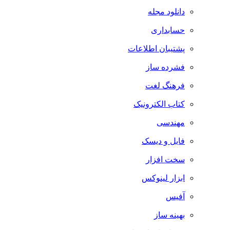
دانلود مجله
حسابداری
پشتیبان اطلاعات
فشرده ساز
فرهنگ لغت
کتاب الکترونیک
مهندسی
فایل و دیسک
سخت افزار
ابزار لینوکس
آفیس
بهینه ساز