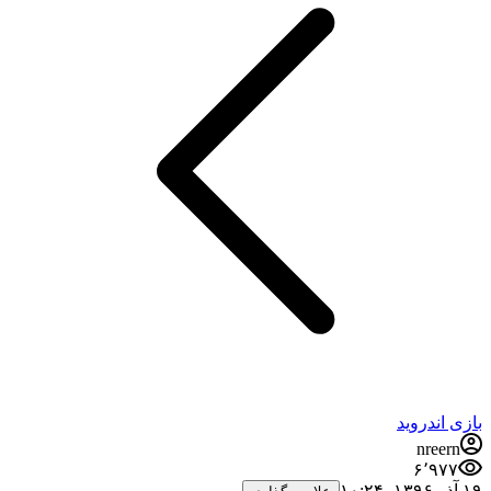
بازی اندروید
nreern
۶٬۹۷۷
۱۹ آذر ۱۳۹۶،‏ ۱۰:۲۴