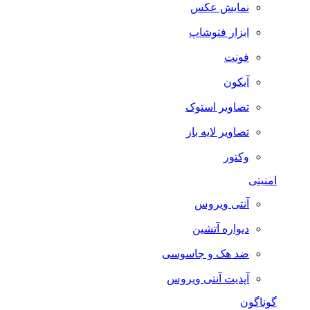
نمایش عکس
ابزار فتوشاپ
فونت
آیکون
تصاویر استوک
تصاویر لایه باز
وکتور
امنیتی
آنتی ویروس
دیواره آتشین
ضد هک و جاسوسی
آپدیت آنتی ویروس
گوناگون