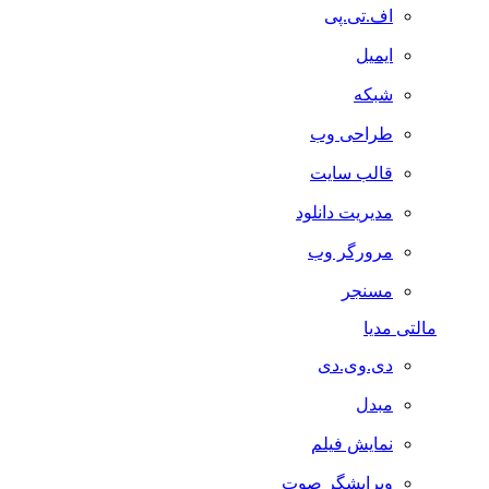
اف.تی.پی
ایمیل
شبکه
طراحی وب
قالب سایت
مدیریت دانلود
مرورگر وب
مسنجر
مالتی مدیا
دی.وی.دی
مبدل
نمایش فیلم
ویرایشگر صوت