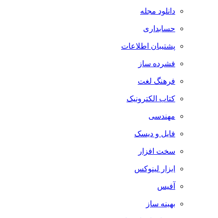
دانلود مجله
حسابداری
پشتیبان اطلاعات
فشرده ساز
فرهنگ لغت
کتاب الکترونیک
مهندسی
فایل و دیسک
سخت افزار
ابزار لینوکس
آفیس
بهینه ساز