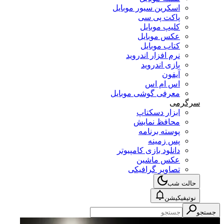
اسکرین سیور موبایل
پاکت پی سی
کلیپ موبایل
عکس موبایل
کتاب موبایل
نرم افزار اندروید
بازی اندروید
آیفون
اس ام اس
معرفی گوشی موبایل
سرگرمی
ابزار دسکتاپ
محافظ نمایش
پوسته برنامه
پس زمینه
دانلود بازی کامپیوتر
عکس ماشین
تصاویر گرافیکی
حالت شب
نوتیفیکیشن
جستجو