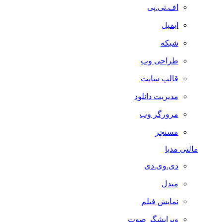
اف.تی.پی
ایمیل
شبکه
طراحی وب
قالب سایت
مدیریت دانلود
مرورگر وب
مسنجر
مالتی مدیا
دی.وی.دی
مبدل
نمایش فیلم
ویرایشگر صوت