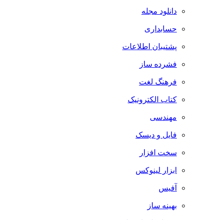
دانلود مجله
حسابداری
پشتیبان اطلاعات
فشرده ساز
فرهنگ لغت
کتاب الکترونیک
مهندسی
فایل و دیسک
سخت افزار
ابزار لینوکس
آفیس
بهینه ساز