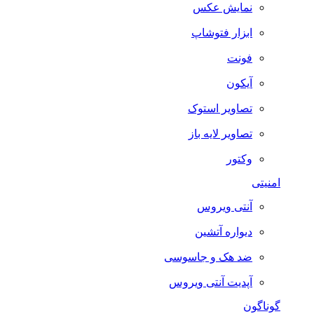
نمایش عکس
ابزار فتوشاپ
فونت
آیکون
تصاویر استوک
تصاویر لایه باز
وکتور
امنیتی
آنتی ویروس
دیواره آتشین
ضد هک و جاسوسی
آپدیت آنتی ویروس
گوناگون