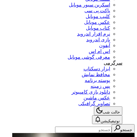
اسکرین سیور موبایل
پاکت پی سی
کلیپ موبایل
عکس موبایل
کتاب موبایل
نرم افزار اندروید
بازی اندروید
آیفون
اس ام اس
معرفی گوشی موبایل
سرگرمی
ابزار دسکتاپ
محافظ نمایش
پوسته برنامه
پس زمینه
دانلود بازی کامپیوتر
عکس ماشین
تصاویر گرافیکی
حالت شب
نوتیفیکیشن
جستجو