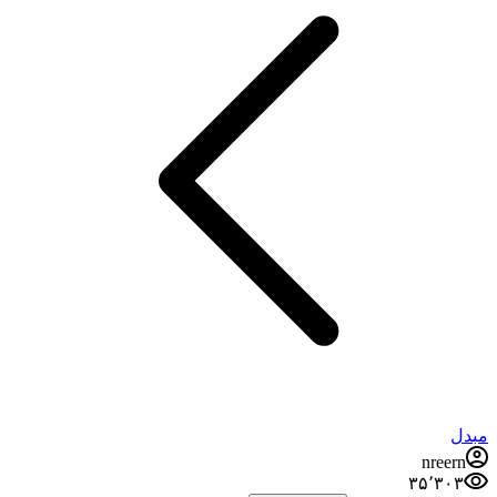
مبدل
nreern
۳۵٬۳۰۳