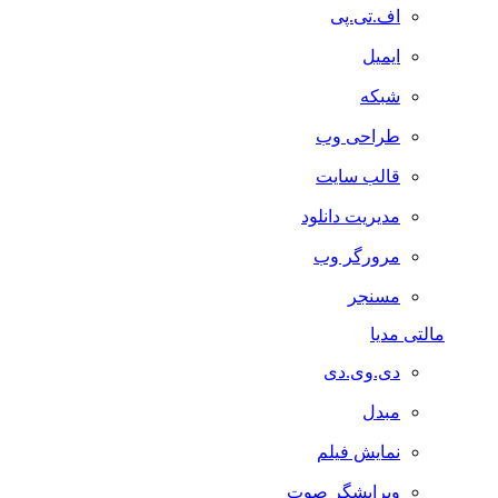
اف.تی.پی
ایمیل
شبکه
طراحی وب
قالب سایت
مدیریت دانلود
مرورگر وب
مسنجر
مالتی مدیا
دی.وی.دی
مبدل
نمایش فیلم
ویرایشگر صوت