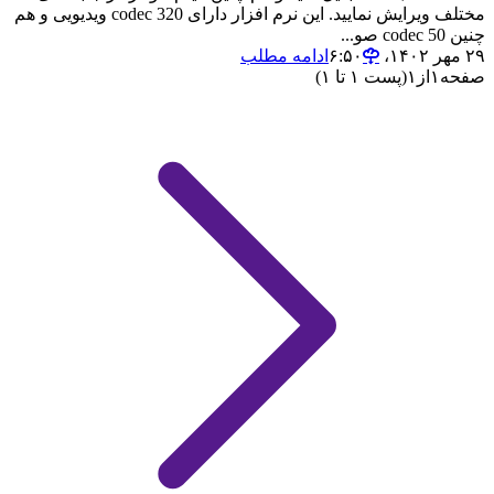
مختلف ویرایش نمایید. این نرم افزار دارای codec 320 ویدیویی و هم
چنین 50 codec صو...
۲۹ مهر ۱۴۰۲،‏ ۶:۵۰
ادامه مطلب
صفحه
۱
از
۱
(پست ۱ تا ۱)