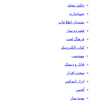
دانلود مجله
حسابداری
پشتیبان اطلاعات
فشرده ساز
فرهنگ لغت
کتاب الکترونیک
مهندسی
فایل و دیسک
سخت افزار
ابزار لینوکس
آفیس
بهینه ساز