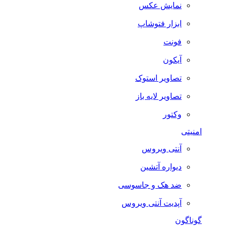
نمایش عکس
ابزار فتوشاپ
فونت
آیکون
تصاویر استوک
تصاویر لایه باز
وکتور
امنیتی
آنتی ویروس
دیواره آتشین
ضد هک و جاسوسی
آپدیت آنتی ویروس
گوناگون