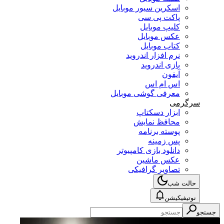
اسکرین سیور موبایل
پاکت پی سی
کلیپ موبایل
عکس موبایل
کتاب موبایل
نرم افزار اندروید
بازی اندروید
آیفون
اس ام اس
معرفی گوشی موبایل
سرگرمی
ابزار دسکتاپ
محافظ نمایش
پوسته برنامه
پس زمینه
دانلود بازی کامپیوتر
عکس ماشین
تصاویر گرافیکی
حالت شب
نوتیفیکیشن
جستجو