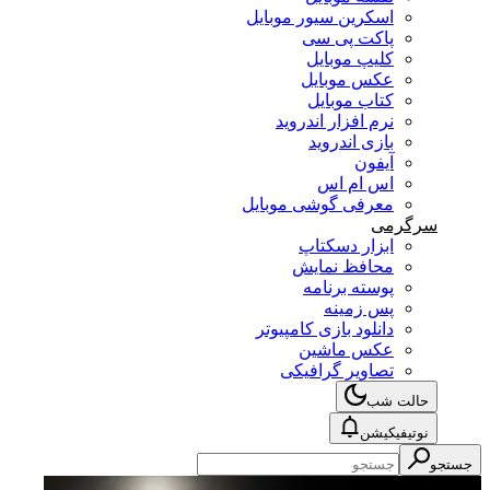
اسکرین سیور موبایل
پاکت پی سی
کلیپ موبایل
عکس موبایل
کتاب موبایل
نرم افزار اندروید
بازی اندروید
آیفون
اس ام اس
معرفی گوشی موبایل
سرگرمی
ابزار دسکتاپ
محافظ نمایش
پوسته برنامه
پس زمینه
دانلود بازی کامپیوتر
عکس ماشین
تصاویر گرافیکی
حالت شب
نوتیفیکیشن
جستجو