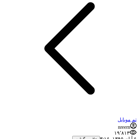
تم موبایل
nreern
۱۹٬۸۱۳
۶ آبان ۱۳۹۵،‏ ۳:۱۶