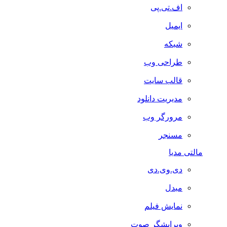
اف.تی.پی
ایمیل
شبکه
طراحی وب
قالب سایت
مدیریت دانلود
مرورگر وب
مسنجر
مالتی مدیا
دی.وی.دی
مبدل
نمایش فیلم
ویرایشگر صوت