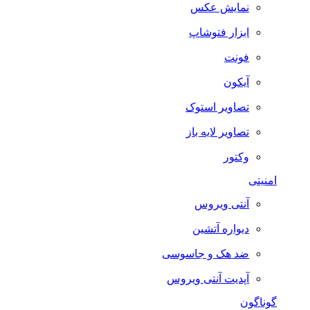
نمایش عکس
ابزار فتوشاپ
فونت
آیکون
تصاویر استوک
تصاویر لایه باز
وکتور
امنیتی
آنتی ویروس
دیواره آتشین
ضد هک و جاسوسی
آپدیت آنتی ویروس
گوناگون