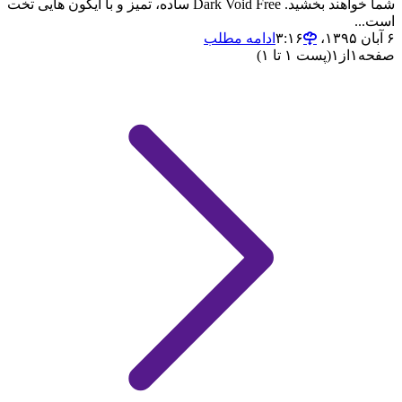
شما خواهند بخشید. Dark Void Free ساده، تمیز و با آیکون هایی تخت
است...
۶ آبان ۱۳۹۵،‏ ۳:۱۶
ادامه مطلب
صفحه
۱
از
۱
(پست ۱ تا ۱)