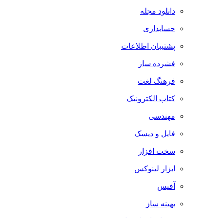
دانلود مجله
حسابداری
پشتیبان اطلاعات
فشرده ساز
فرهنگ لغت
کتاب الکترونیک
مهندسی
فایل و دیسک
سخت افزار
ابزار لینوکس
آفیس
بهینه ساز