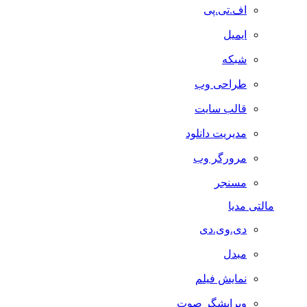
اف.تی.پی
ایمیل
شبکه
طراحی وب
قالب سایت
مدیریت دانلود
مرورگر وب
مسنجر
مالتی مدیا
دی.وی.دی
مبدل
نمایش فیلم
ویرایشگر صوت