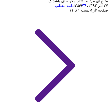
مثالهای مرتبط کتاب بگونه ای باشد ک...
۲۷ آذر ۱۳۹۲،‏ ۲:۵۹
ادامه مطلب
صفحه
۱
از
۱
(پست ۱ تا ۱)