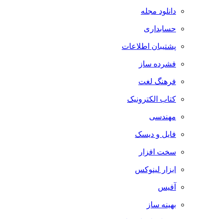
دانلود مجله
حسابداری
پشتیبان اطلاعات
فشرده ساز
فرهنگ لغت
کتاب الکترونیک
مهندسی
فایل و دیسک
سخت افزار
ابزار لینوکس
آفیس
بهینه ساز