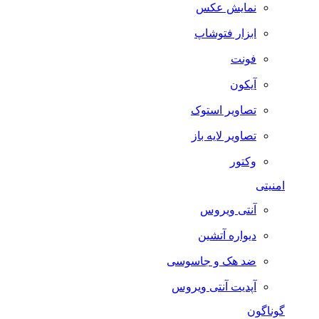
نمایش عکس
ابزار فتوشاپ
فونت
آیکون
تصاویر استوک
تصاویر لایه باز
وکتور
امنیتی
آنتی ویروس
دیواره آتشین
ضد هک و جاسوسی
آپدیت آنتی ویروس
گوناگون