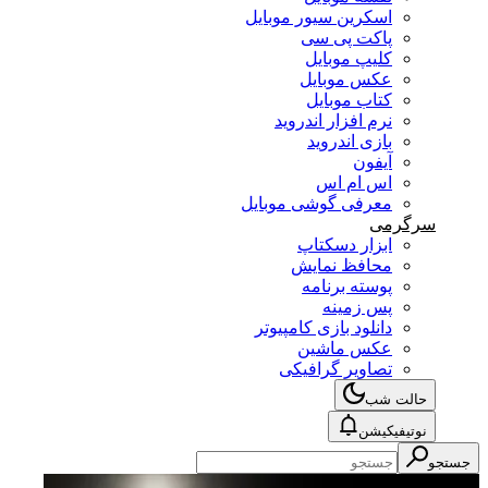
اسکرین سیور موبایل
پاکت پی سی
کلیپ موبایل
عکس موبایل
کتاب موبایل
نرم افزار اندروید
بازی اندروید
آیفون
اس ام اس
معرفی گوشی موبایل
سرگرمی
ابزار دسکتاپ
محافظ نمایش
پوسته برنامه
پس زمینه
دانلود بازی کامپیوتر
عکس ماشین
تصاویر گرافیکی
حالت شب
نوتیفیکیشن
جستجو