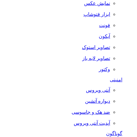
نمایش عکس
ابزار فتوشاپ
فونت
آیکون
تصاویر استوک
تصاویر لایه باز
وکتور
امنیتی
آنتی ویروس
دیواره آتشین
ضد هک و جاسوسی
آپدیت آنتی ویروس
گوناگون