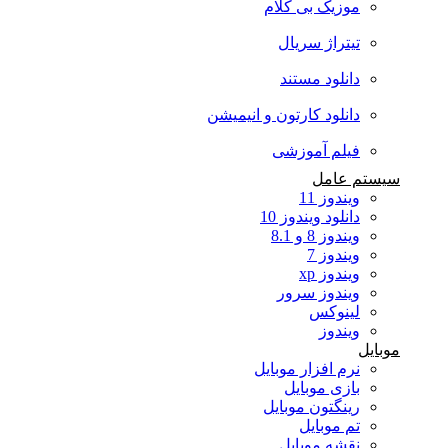
موزیک بی کلام
تیتراژ سریال
دانلود مستند
دانلود کارتون و انیمیشن
فیلم آموزشی
سیستم عامل
ویندوز 11
دانلود ویندوز 10
ویندوز 8 و 8.1
ویندوز 7
ویندوز xp
ویندوز سرور
لینوکس
ویندوز
موبایل
نرم افزار موبایل
بازی موبایل
رینگتون موبایل
تم موبایل
نقشه موبایل