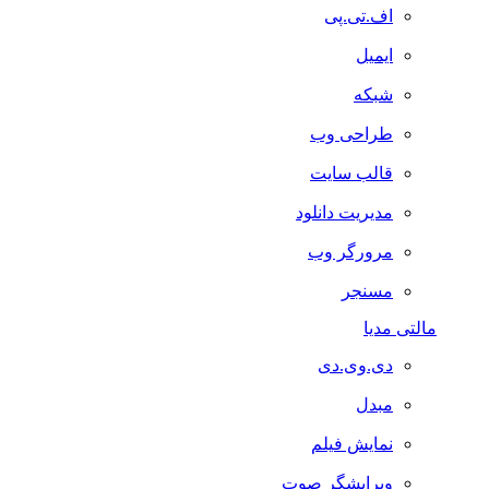
اف.تی.پی
ایمیل
شبکه
طراحی وب
قالب سایت
مدیریت دانلود
مرورگر وب
مسنجر
مالتی مدیا
دی.وی.دی
مبدل
نمایش فیلم
ویرایشگر صوت