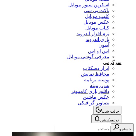
اسکرین سیور موبایل
پاکت پی سی
کلیپ موبایل
عکس موبایل
کتاب موبایل
نرم افزار اندروید
بازی اندروید
آیفون
اس ام اس
معرفی گوشی موبایل
سرگرمی
ابزار دسکتاپ
محافظ نمایش
پوسته برنامه
پس زمینه
دانلود بازی کامپیوتر
عکس ماشین
تصاویر گرافیکی
حالت شب
نوتیفیکیشن
جستجو