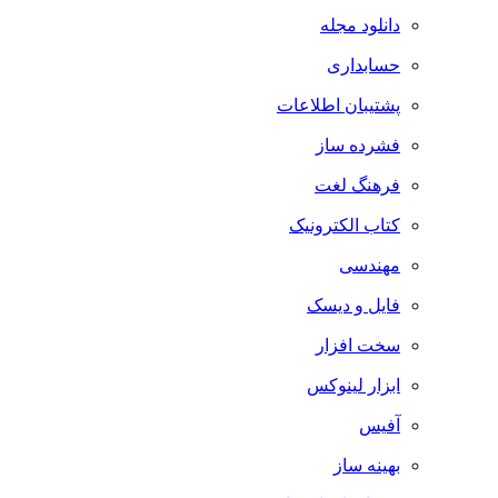
دانلود مجله
حسابداری
پشتیبان اطلاعات
فشرده ساز
فرهنگ لغت
کتاب الکترونیک
مهندسی
فایل و دیسک
سخت افزار
ابزار لینوکس
آفیس
بهینه ساز