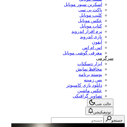
اسکرین سیور موبایل
پاکت پی سی
کلیپ موبایل
عکس موبایل
کتاب موبایل
نرم افزار اندروید
بازی اندروید
آیفون
اس ام اس
معرفی گوشی موبایل
سرگرمی
ابزار دسکتاپ
محافظ نمایش
پوسته برنامه
پس زمینه
دانلود بازی کامپیوتر
عکس ماشین
تصاویر گرافیکی
حالت شب
نوتیفیکیشن
جستجو