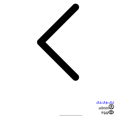
دی.وی.دی
admin
۳۵۵