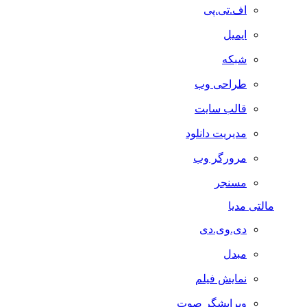
اف.تی.پی
ایمیل
شبکه
طراحی وب
قالب سایت
مدیریت دانلود
مرورگر وب
مسنجر
مالتی مدیا
دی.وی.دی
مبدل
نمایش فیلم
ویرایشگر صوت