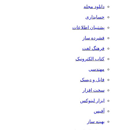
دانلود مجله
حسابداری
پشتیبان اطلاعات
فشرده ساز
فرهنگ لغت
کتاب الکترونیک
مهندسی
فایل و دیسک
سخت افزار
ابزار لینوکس
آفیس
بهینه ساز