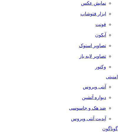
نمایش عکس
ابزار فتوشاپ
فونت
آیکون
تصاویر استوک
تصاویر لایه باز
وکتور
امنیتی
آنتی ویروس
دیواره آتشین
ضد هک و جاسوسی
آپدیت آنتی ویروس
گوناگون