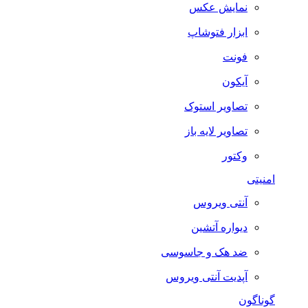
نمایش عکس
ابزار فتوشاپ
فونت
آیکون
تصاویر استوک
تصاویر لایه باز
وکتور
امنیتی
آنتی ویروس
دیواره آتشین
ضد هک و جاسوسی
آپدیت آنتی ویروس
گوناگون