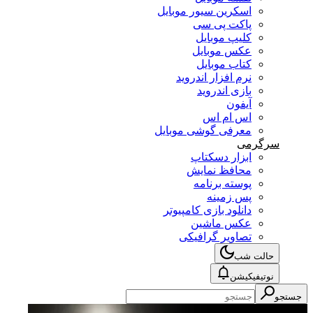
اسکرین سیور موبایل
پاکت پی سی
کلیپ موبایل
عکس موبایل
کتاب موبایل
نرم افزار اندروید
بازی اندروید
آیفون
اس ام اس
معرفی گوشی موبایل
سرگرمی
ابزار دسکتاپ
محافظ نمایش
پوسته برنامه
پس زمینه
دانلود بازی کامپیوتر
عکس ماشین
تصاویر گرافیکی
حالت شب
نوتیفیکیشن
جستجو