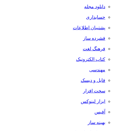
دانلود مجله
حسابداری
پشتیبان اطلاعات
فشرده ساز
فرهنگ لغت
کتاب الکترونیک
مهندسی
فایل و دیسک
سخت افزار
ابزار لینوکس
آفیس
بهینه ساز