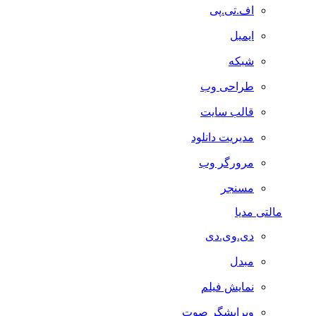
اف.تی.پی
ایمیل
شبکه
طراحی وب
قالب سایت
مدیریت دانلود
مرورگر وب
مسنجر
مالتی مدیا
دی.وی.دی
مبدل
نمایش فیلم
ویرایشگر صوت