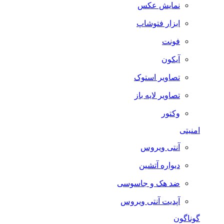
نمایش عکس
ابزار فتوشاپ
فونت
آیکون
تصاویر استوک
تصاویر لایه باز
وکتور
امنیتی
آنتی ویروس
دیواره آتشین
ضد هک و جاسوسی
آپدیت آنتی ویروس
گوناگون