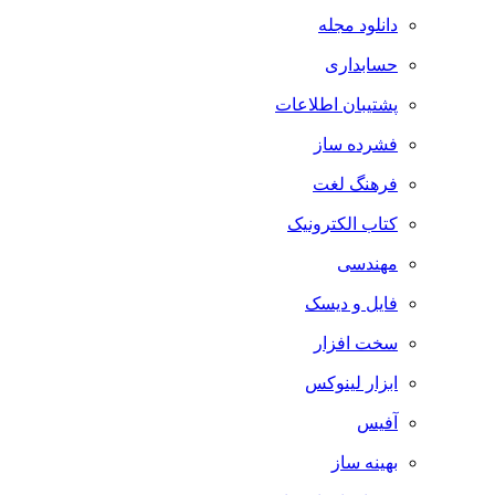
دانلود مجله
حسابداری
پشتیبان اطلاعات
فشرده ساز
فرهنگ لغت
کتاب الکترونیک
مهندسی
فایل و دیسک
سخت افزار
ابزار لینوکس
آفیس
بهینه ساز