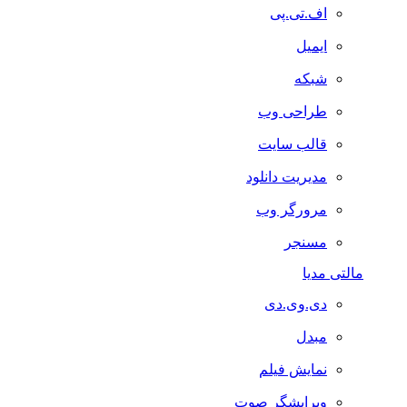
اف.تی.پی
ایمیل
شبکه
طراحی وب
قالب سایت
مدیریت دانلود
مرورگر وب
مسنجر
مالتی مدیا
دی.وی.دی
مبدل
نمایش فیلم
ویرایشگر صوت