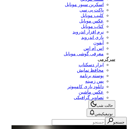
اسکرین سیور موبایل
پاکت پی سی
کلیپ موبایل
عکس موبایل
کتاب موبایل
نرم افزار اندروید
بازی اندروید
آیفون
اس ام اس
معرفی گوشی موبایل
سرگرمی
ابزار دسکتاپ
محافظ نمایش
پوسته برنامه
پس زمینه
دانلود بازی کامپیوتر
عکس ماشین
تصاویر گرافیکی
حالت شب
نوتیفیکیشن
جستجو