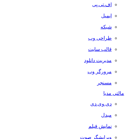
اف.تی.پی
ایمیل
شبکه
طراحی وب
قالب سایت
مدیریت دانلود
مرورگر وب
مسنجر
مالتی مدیا
دی.وی.دی
مبدل
نمایش فیلم
ویرایشگر صوت