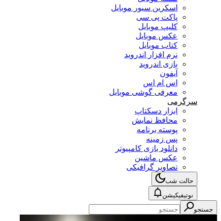
اسکرین سیور موبایل
پاکت پی سی
کلیپ موبایل
عکس موبایل
کتاب موبایل
نرم افزار اندروید
بازی اندروید
آیفون
اس ام اس
معرفی گوشی موبایل
سرگرمی
ابزار دسکتاپ
محافظ نمایش
پوسته برنامه
پس زمینه
دانلود بازی کامپیوتر
عکس ماشین
تصاویر گرافیکی
حالت شب
نوتیفیکیشن
جستجو