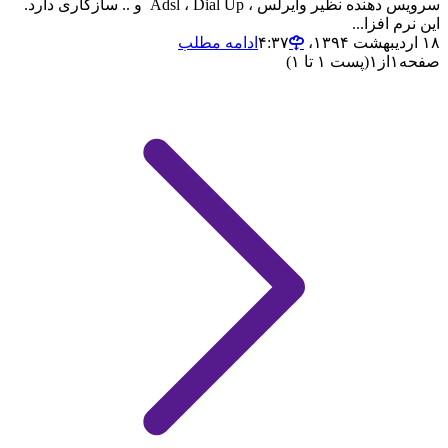
سرویس دهنده نظیر وایرلس ، Adsl ، Dial Up و .. سازگاری دارد.
این نرم افزا...
۱۸ اردیبهشت ۱۳۹۴،‏ ۴:۳۷
ادامه مطلب
صفحه
۱
از
۱
(پست ۱ تا ۱)