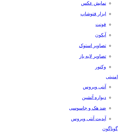
نمایش عکس
ابزار فتوشاپ
فونت
آیکون
تصاویر استوک
تصاویر لایه باز
وکتور
امنیتی
آنتی ویروس
دیواره آتشین
ضد هک و جاسوسی
آپدیت آنتی ویروس
گوناگون