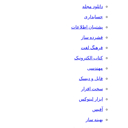
دانلود مجله
حسابداری
پشتیبان اطلاعات
فشرده ساز
فرهنگ لغت
کتاب الکترونیک
مهندسی
فایل و دیسک
سخت افزار
ابزار لینوکس
آفیس
بهینه ساز