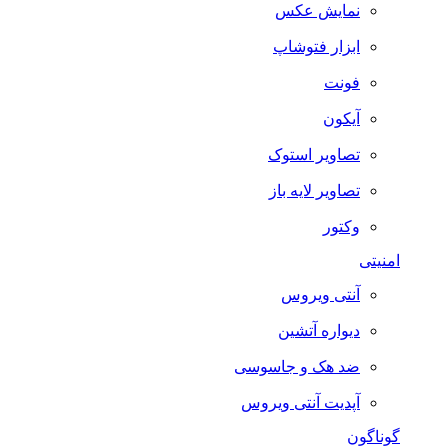
نمایش عکس
ابزار فتوشاپ
فونت
آیکون
تصاویر استوک
تصاویر لایه باز
وکتور
امنیتی
آنتی ویروس
دیواره آتشین
ضد هک و جاسوسی
آپدیت آنتی ویروس
گوناگون