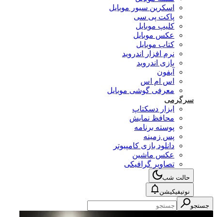
اسکرین سیور موبایل
پاکت پی سی
کلیپ موبایل
عکس موبایل
کتاب موبایل
نرم افزار اندروید
بازی اندروید
آیفون
اس ام اس
معرفی گوشی موبایل
سرگرمی
ابزار دسکتاپ
محافظ نمایش
پوسته برنامه
پس زمینه
دانلود بازی کامپیوتر
عکس ماشین
تصاویر گرافیکی
حالت شب
نوتیفیکیشن
جستجو