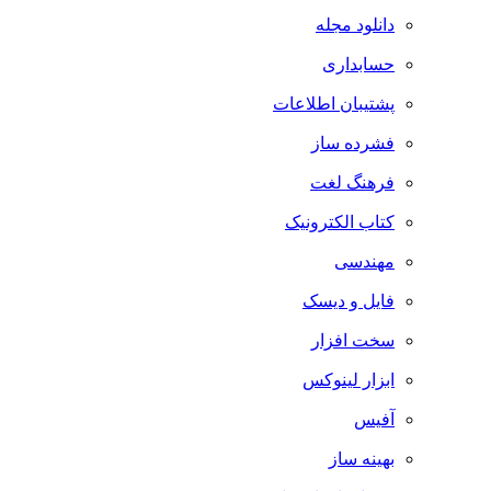
دانلود مجله
حسابداری
پشتیبان اطلاعات
فشرده ساز
فرهنگ لغت
کتاب الکترونیک
مهندسی
فایل و دیسک
سخت افزار
ابزار لینوکس
آفیس
بهینه ساز