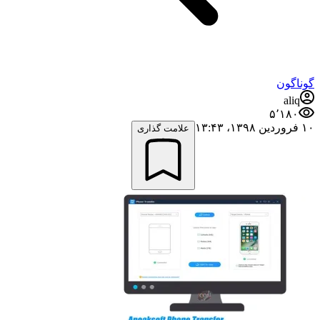
گوناگون
aliq
۵٬۱۸۰
۱۰ فروردین ۱۳۹۸،‏ ۱۳:۴۳
علامت گذاری