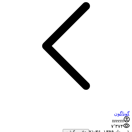
گوناگون
nreern
۷٬۳۷۴
۱ مرداد ۱۳۹۹،‏ ۲۱:۳۶