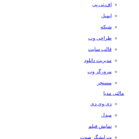
اف.تی.پی
ایمیل
شبکه
طراحی وب
قالب سایت
مدیریت دانلود
مرورگر وب
مسنجر
مالتی مدیا
دی.وی.دی
مبدل
نمایش فیلم
ویرایشگر صوت