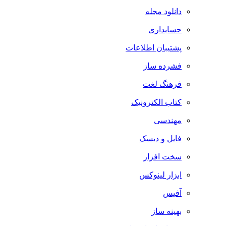
دانلود مجله
حسابداری
پشتیبان اطلاعات
فشرده ساز
فرهنگ لغت
کتاب الکترونیک
مهندسی
فایل و دیسک
سخت افزار
ابزار لینوکس
آفیس
بهینه ساز