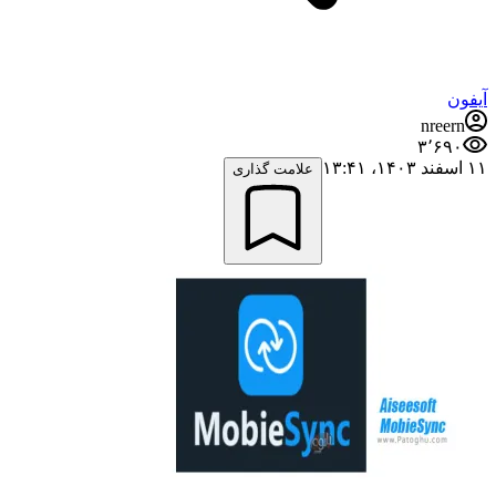
آیفون
nreern
۳٬۶۹۰
۱۱ اسفند ۱۴۰۳،‏ ۱۳:۴۱
علامت گذاری