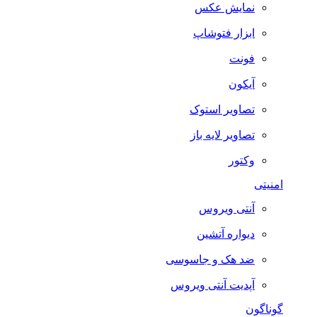
نمایش عکس
ابزار فتوشاپ
فونت
آیکون
تصاویر استوک
تصاویر لایه باز
وکتور
امنیتی
آنتی ویروس
دیواره آتشین
ضد هک و جاسوسی
آپدیت آنتی ویروس
گوناگون