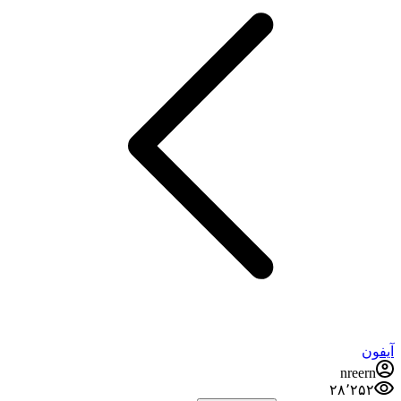
آیفون
nreern
۲۸٬۲۵۲