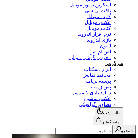
اسکرین سیور موبایل
پاکت پی سی
کلیپ موبایل
عکس موبایل
کتاب موبایل
نرم افزار اندروید
بازی اندروید
آیفون
اس ام اس
معرفی گوشی موبایل
سرگرمی
ابزار دسکتاپ
محافظ نمایش
پوسته برنامه
پس زمینه
دانلود بازی کامپیوتر
عکس ماشین
تصاویر گرافیکی
حالت شب
نوتیفیکیشن
جستجو