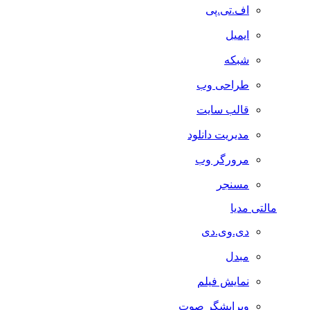
اف.تی.پی
ایمیل
شبکه
طراحی وب
قالب سایت
مدیریت دانلود
مرورگر وب
مسنجر
مالتی مدیا
دی.وی.دی
مبدل
نمایش فیلم
ویرایشگر صوت