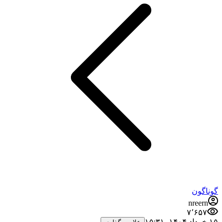
گوناگون
nreern
۷٬۶۵۷
۱۵ خرداد ۱۴۰۴،‏ ۱۵:۳۱