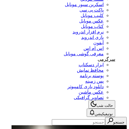
اسکرین سیور موبایل
پاکت پی سی
کلیپ موبایل
عکس موبایل
کتاب موبایل
نرم افزار اندروید
بازی اندروید
آیفون
اس ام اس
معرفی گوشی موبایل
سرگرمی
ابزار دسکتاپ
محافظ نمایش
پوسته برنامه
پس زمینه
دانلود بازی کامپیوتر
عکس ماشین
تصاویر گرافیکی
حالت شب
نوتیفیکیشن
جستجو