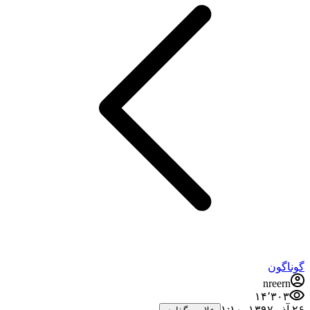
گوناگون
nreern
۱۴٬۳۰۳
۲۶ آذر ۱۳۹۷،‏ ۱:۱۰