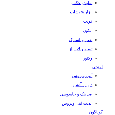
نمایش عکس
ابزار فتوشاپ
فونت
آیکون
تصاویر استوک
تصاویر لایه باز
وکتور
امنیتی
آنتی ویروس
دیواره آتشین
ضد هک و جاسوسی
آپدیت آنتی ویروس
گوناگون