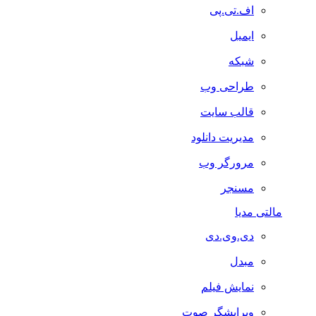
اف.تی.پی
ایمیل
شبکه
طراحی وب
قالب سایت
مدیریت دانلود
مرورگر وب
مسنجر
مالتی مدیا
دی.وی.دی
مبدل
نمایش فیلم
ویرایشگر صوت