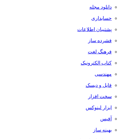
دانلود مجله
حسابداری
پشتیبان اطلاعات
فشرده ساز
فرهنگ لغت
کتاب الکترونیک
مهندسی
فایل و دیسک
سخت افزار
ابزار لینوکس
آفیس
بهینه ساز