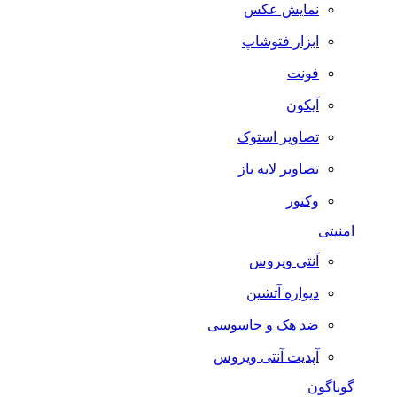
نمایش عکس
ابزار فتوشاپ
فونت
آیکون
تصاویر استوک
تصاویر لایه باز
وکتور
امنیتی
آنتی ویروس
دیواره آتشین
ضد هک و جاسوسی
آپدیت آنتی ویروس
گوناگون