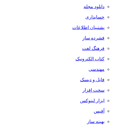
دانلود مجله
حسابداری
پشتیبان اطلاعات
فشرده ساز
فرهنگ لغت
کتاب الکترونیک
مهندسی
فایل و دیسک
سخت افزار
ابزار لینوکس
آفیس
بهینه ساز