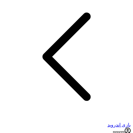
بازی اندروید
nreern