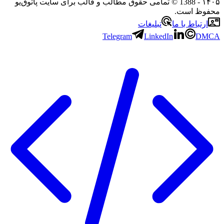
۱۴۰۵
- 1388 © تمامی حقوق مطالب و قالب برای سایت پاتوق‌یو
محفوظ است.
ارتباط با ما
تبلیغات
Telegram
LinkedIn
DMCA