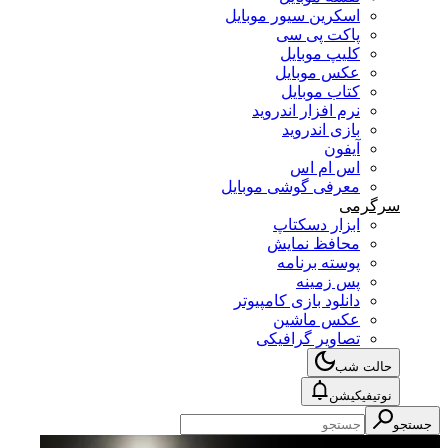
اسکرین سیور موبایل
پاکت پی سی
کلیپ موبایل
عکس موبایل
کتاب موبایل
نرم افزار اندروید
بازی اندروید
آیفون
اس ام اس
معرفی گوشی موبایل
سرگرمی
ابزار دسکتاپ
محافظ نمایش
پوسته برنامه
پس زمینه
دانلود بازی کامپیوتر
عکس ماشین
تصاویر گرافیکی
حالت شب
نوتیفیکیشن
جستجو