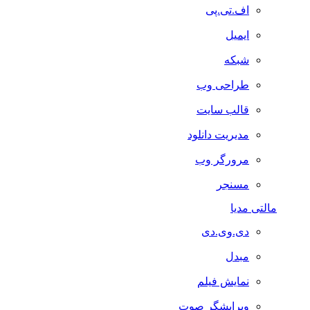
اف.تی.پی
ایمیل
شبکه
طراحی وب
قالب سایت
مدیریت دانلود
مرورگر وب
مسنجر
مالتی مدیا
دی.وی.دی
مبدل
نمایش فیلم
ویرایشگر صوت