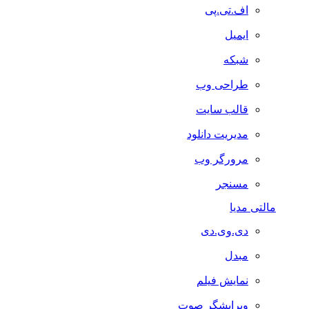
اف.تی.پی
ایمیل
شبکه
طراحی وب
قالب سایت
مدیریت دانلود
مرورگر وب
مسنجر
مالتی مدیا
دی.وی.دی
مبدل
نمایش فیلم
ویرایشگر صوت