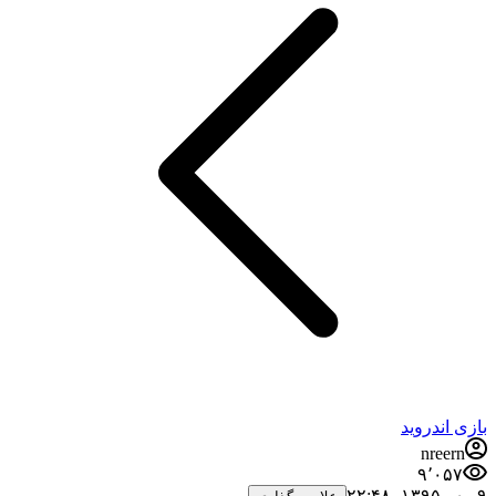
بازی اندروید
nreern
۹٬۰۵۷
۹ مهر ۱۳۹۵،‏ ۲۲:۴۸