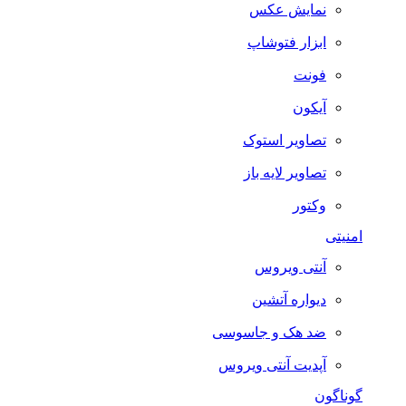
نمایش عکس
ابزار فتوشاپ
فونت
آیکون
تصاویر استوک
تصاویر لایه باز
وکتور
امنیتی
آنتی ویروس
دیواره آتشین
ضد هک و جاسوسی
آپدیت آنتی ویروس
گوناگون