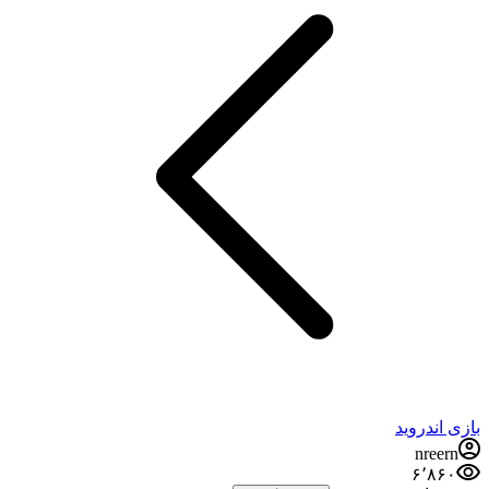
بازی اندروید
nreern
۶٬۸۶۰