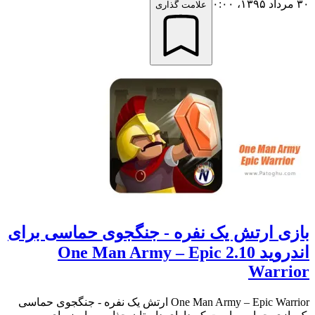
۳۰ مرداد ۱۳۹۵،‏ ۰:۰۰
علامت گذاری
بازی ارتش یک نفره - جنگجوی حماسی برای
اندروید 2.10 One Man Army – Epic
Warrior
One Man Army – Epic Warrior ارتش یک نفره - جنگجوی حماسی