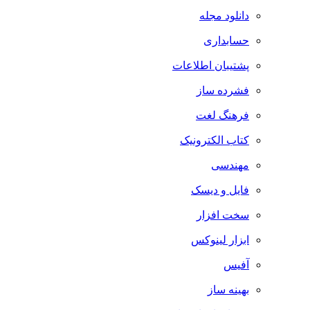
دانلود مجله
حسابداری
پشتیبان اطلاعات
فشرده ساز
فرهنگ لغت
کتاب الکترونیک
مهندسی
فایل و دیسک
سخت افزار
ابزار لینوکس
آفیس
بهینه ساز