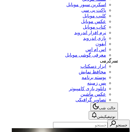
اسکرین سیور موبایل
پاکت پی سی
کلیپ موبایل
عکس موبایل
کتاب موبایل
نرم افزار اندروید
بازی اندروید
آیفون
اس ام اس
معرفی گوشی موبایل
سرگرمی
ابزار دسکتاپ
محافظ نمایش
پوسته برنامه
پس زمینه
دانلود بازی کامپیوتر
عکس ماشین
تصاویر گرافیکی
حالت شب
نوتیفیکیشن
جستجو