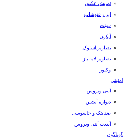
نمایش عکس
ابزار فتوشاپ
فونت
آیکون
تصاویر استوک
تصاویر لایه باز
وکتور
امنیتی
آنتی ویروس
دیواره آتشین
ضد هک و جاسوسی
آپدیت آنتی ویروس
گوناگون