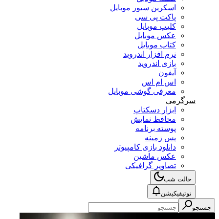
اسکرین سیور موبایل
پاکت پی سی
کلیپ موبایل
عکس موبایل
کتاب موبایل
نرم افزار اندروید
بازی اندروید
آیفون
اس ام اس
معرفی گوشی موبایل
سرگرمی
ابزار دسکتاپ
محافظ نمایش
پوسته برنامه
پس زمینه
دانلود بازی کامپیوتر
عکس ماشین
تصاویر گرافیکی
حالت شب
نوتیفیکیشن
جستجو