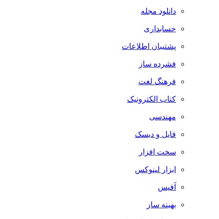
دانلود مجله
حسابداری
پشتیبان اطلاعات
فشرده ساز
فرهنگ لغت
کتاب الکترونیک
مهندسی
فایل و دیسک
سخت افزار
ابزار لینوکس
آفیس
بهینه ساز