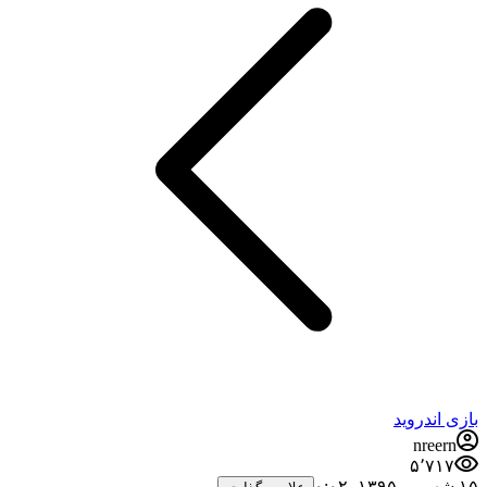
بازی اندروید
nreern
۵٬۷۱۷
۱۵ شهریور ۱۳۹۵،‏ ۰:۰۲