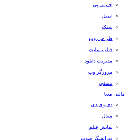
اف.تی.پی
ایمیل
شبکه
طراحی وب
قالب سایت
مدیریت دانلود
مرورگر وب
مسنجر
مالتی مدیا
دی.وی.دی
مبدل
نمایش فیلم
ویرایشگر صوت