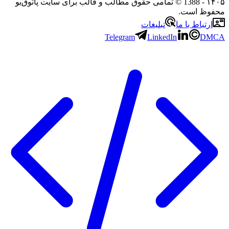
۱۴۰۵
- 1388 © تمامی حقوق مطالب و قالب برای سایت پاتوق‌یو
محفوظ است.
ارتباط با ما
تبلیغات
Telegram
LinkedIn
DMCA