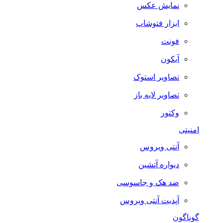
نمایش عکس
ابزار فتوشاپ
فونت
آیکون
تصاویر استوک
تصاویر لایه باز
وکتور
امنیتی
آنتی ویروس
دیواره آتشین
ضد هک و جاسوسی
آپدیت آنتی ویروس
گوناگون