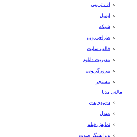
اف.تی.پی
ایمیل
شبکه
طراحی وب
قالب سایت
مدیریت دانلود
مرورگر وب
مسنجر
مالتی مدیا
دی.وی.دی
مبدل
نمایش فیلم
ویرایشگر صوت