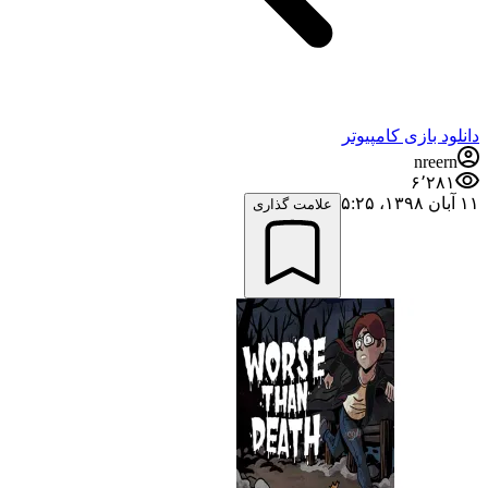
دانلود بازی کامپیوتر
nreern
۶٬۲۸۱
۱۱ آبان ۱۳۹۸،‏ ۵:۲۵
علامت گذاری