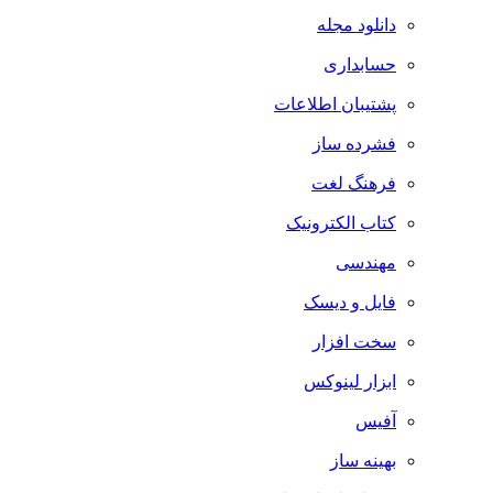
دانلود مجله
حسابداری
پشتیبان اطلاعات
فشرده ساز
فرهنگ لغت
کتاب الکترونیک
مهندسی
فایل و دیسک
سخت افزار
ابزار لینوکس
آفیس
بهینه ساز