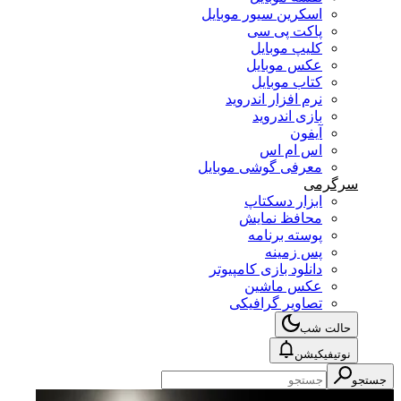
اسکرین سیور موبایل
پاکت پی سی
کلیپ موبایل
عکس موبایل
کتاب موبایل
نرم افزار اندروید
بازی اندروید
آیفون
اس ام اس
معرفی گوشی موبایل
سرگرمی
ابزار دسکتاپ
محافظ نمایش
پوسته برنامه
پس زمینه
دانلود بازی کامپیوتر
عکس ماشین
تصاویر گرافیکی
حالت شب
نوتیفیکیشن
جستجو