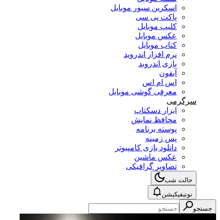
اسکرین سیور موبایل
پاکت پی سی
کلیپ موبایل
عکس موبایل
کتاب موبایل
نرم افزار اندروید
بازی اندروید
آیفون
اس ام اس
معرفی گوشی موبایل
سرگرمی
ابزار دسکتاپ
محافظ نمایش
پوسته برنامه
پس زمینه
دانلود بازی کامپیوتر
عکس ماشین
تصاویر گرافیکی
حالت شب
نوتیفیکیشن
جستجو