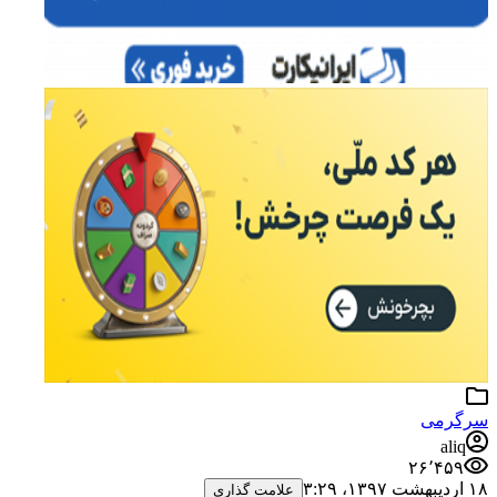
سرگرمی
aliq
۲۶٬۴۵۹
۱۸ اردیبهشت ۱۳۹۷،‏ ۳:۲۹
علامت گذاری