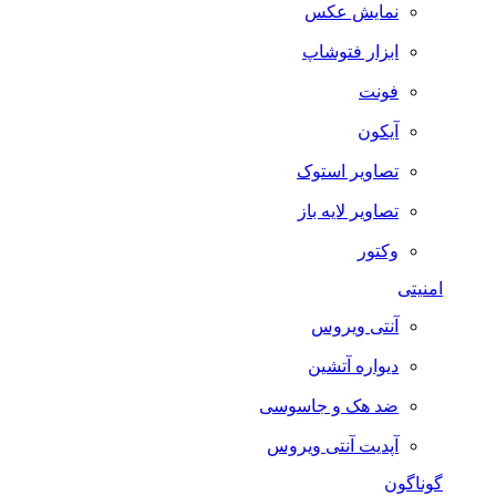
نمایش عکس
ابزار فتوشاپ
فونت
آیکون
تصاویر استوک
تصاویر لایه باز
وکتور
امنیتی
آنتی ویروس
دیواره آتشین
ضد هک و جاسوسی
آپدیت آنتی ویروس
گوناگون