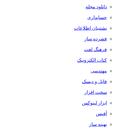
دانلود مجله
حسابداری
پشتیبان اطلاعات
فشرده ساز
فرهنگ لغت
کتاب الکترونیک
مهندسی
فایل و دیسک
سخت افزار
ابزار لینوکس
آفیس
بهینه ساز