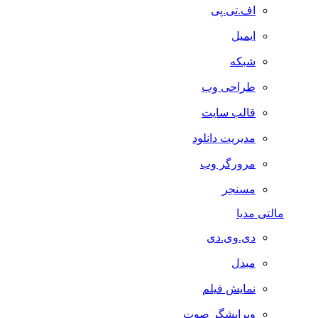
اف.تی.پی
ایمیل
شبکه
طراحی وب
قالب سایت
مدیریت دانلود
مرورگر وب
مسنجر
مالتی مدیا
دی.وی.دی
مبدل
نمایش فیلم
ویرایشگر صوت