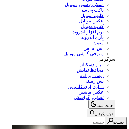
اسکرین سیور موبایل
پاکت پی سی
کلیپ موبایل
عکس موبایل
کتاب موبایل
نرم افزار اندروید
بازی اندروید
آیفون
اس ام اس
معرفی گوشی موبایل
سرگرمی
ابزار دسکتاپ
محافظ نمایش
پوسته برنامه
پس زمینه
دانلود بازی کامپیوتر
عکس ماشین
تصاویر گرافیکی
حالت شب
نوتیفیکیشن
جستجو