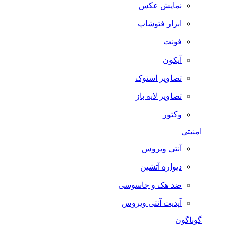
نمایش عکس
ابزار فتوشاپ
فونت
آیکون
تصاویر استوک
تصاویر لایه باز
وکتور
امنیتی
آنتی ویروس
دیواره آتشین
ضد هک و جاسوسی
آپدیت آنتی ویروس
گوناگون