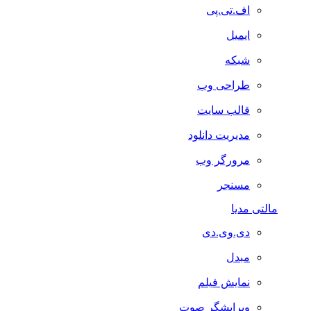
اف.تی.پی
ایمیل
شبکه
طراحی وب
قالب سایت
مدیریت دانلود
مرورگر وب
مسنجر
مالتی مدیا
دی.وی.دی
مبدل
نمایش فیلم
ویرایشگر صوت