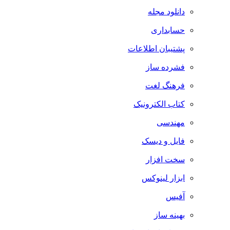
دانلود مجله
حسابداری
پشتیبان اطلاعات
فشرده ساز
فرهنگ لغت
کتاب الکترونیک
مهندسی
فایل و دیسک
سخت افزار
ابزار لینوکس
آفیس
بهینه ساز