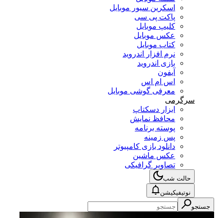
اسکرین سیور موبایل
پاکت پی سی
کلیپ موبایل
عکس موبایل
کتاب موبایل
نرم افزار اندروید
بازی اندروید
آیفون
اس ام اس
معرفی گوشی موبایل
سرگرمی
ابزار دسکتاپ
محافظ نمایش
پوسته برنامه
پس زمینه
دانلود بازی کامپیوتر
عکس ماشین
تصاویر گرافیکی
حالت شب
نوتیفیکیشن
جستجو