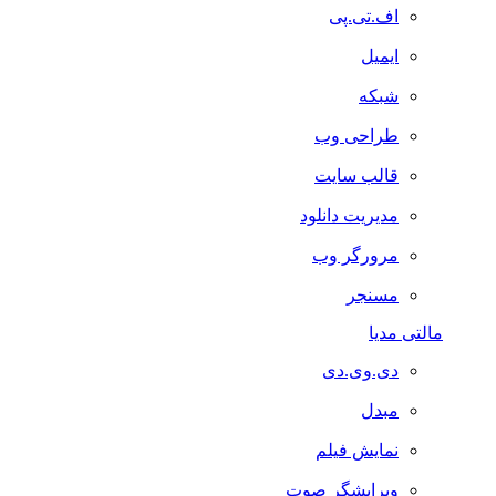
اف.تی.پی
ایمیل
شبکه
طراحی وب
قالب سایت
مدیریت دانلود
مرورگر وب
مسنجر
مالتی مدیا
دی.وی.دی
مبدل
نمایش فیلم
ویرایشگر صوت