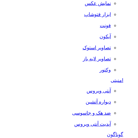
نمایش عکس
ابزار فتوشاپ
فونت
آیکون
تصاویر استوک
تصاویر لایه باز
وکتور
امنیتی
آنتی ویروس
دیواره آتشین
ضد هک و جاسوسی
آپدیت آنتی ویروس
گوناگون