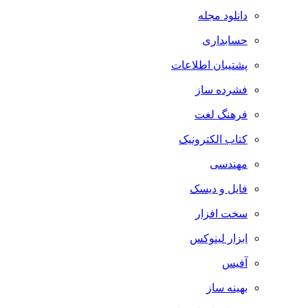
دانلود مجله
حسابداری
پشتیبان اطلاعات
فشرده ساز
فرهنگ لغت
کتاب الکترونیک
مهندسی
فایل و دیسک
سخت افزار
ابزار لینوکس
آفیس
بهینه ساز