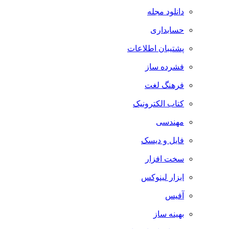
دانلود مجله
حسابداری
پشتیبان اطلاعات
فشرده ساز
فرهنگ لغت
کتاب الکترونیک
مهندسی
فایل و دیسک
سخت افزار
ابزار لینوکس
آفیس
بهینه ساز