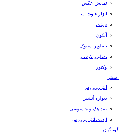
نمایش عکس
ابزار فتوشاپ
فونت
آیکون
تصاویر استوک
تصاویر لایه باز
وکتور
امنیتی
آنتی ویروس
دیواره آتشین
ضد هک و جاسوسی
آپدیت آنتی ویروس
گوناگون