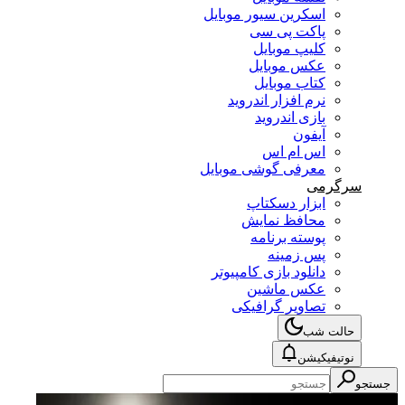
اسکرین سیور موبایل
پاکت پی سی
کلیپ موبایل
عکس موبایل
کتاب موبایل
نرم افزار اندروید
بازی اندروید
آیفون
اس ام اس
معرفی گوشی موبایل
سرگرمی
ابزار دسکتاپ
محافظ نمایش
پوسته برنامه
پس زمینه
دانلود بازی کامپیوتر
عکس ماشین
تصاویر گرافیکی
حالت شب
نوتیفیکیشن
جستجو