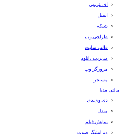
اف.تی.پی
ایمیل
شبکه
طراحی وب
قالب سایت
مدیریت دانلود
مرورگر وب
مسنجر
مالتی مدیا
دی.وی.دی
مبدل
نمایش فیلم
ویرایشگر صوت