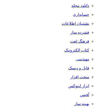
دانلود مجله
حسابداری
پشتیبان اطلاعات
فشرده ساز
فرهنگ لغت
کتاب الکترونیک
مهندسی
فایل و دیسک
سخت افزار
ابزار لینوکس
آفیس
بهینه ساز