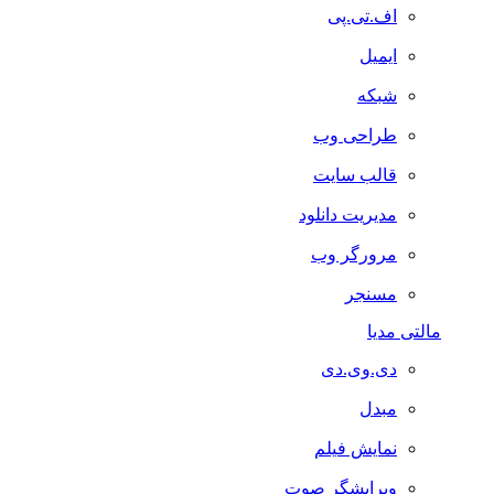
اف.تی.پی
ایمیل
شبکه
طراحی وب
قالب سایت
مدیریت دانلود
مرورگر وب
مسنجر
مالتی مدیا
دی.وی.دی
مبدل
نمایش فیلم
ویرایشگر صوت