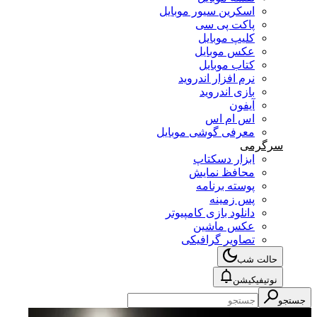
اسکرین سیور موبایل
پاکت پی سی
کلیپ موبایل
عکس موبایل
کتاب موبایل
نرم افزار اندروید
بازی اندروید
آیفون
اس ام اس
معرفی گوشی موبایل
سرگرمی
ابزار دسکتاپ
محافظ نمایش
پوسته برنامه
پس زمینه
دانلود بازی کامپیوتر
عکس ماشین
تصاویر گرافیکی
حالت شب
نوتیفیکیشن
جستجو