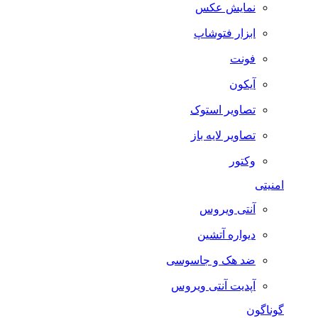
نمایش عکس
ابزار فتوشاپ
فونت
آیکون
تصاویر استوک
تصاویر لایه باز
وکتور
امنیتی
آنتی ویروس
دیواره آتشین
ضد هک و جاسوسی
آپدیت آنتی ویروس
گوناگون