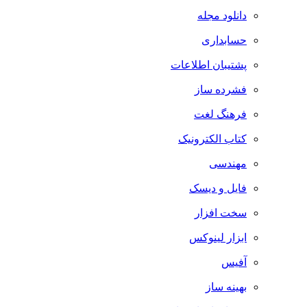
دانلود مجله
حسابداری
پشتیبان اطلاعات
فشرده ساز
فرهنگ لغت
کتاب الکترونیک
مهندسی
فایل و دیسک
سخت افزار
ابزار لینوکس
آفیس
بهینه ساز