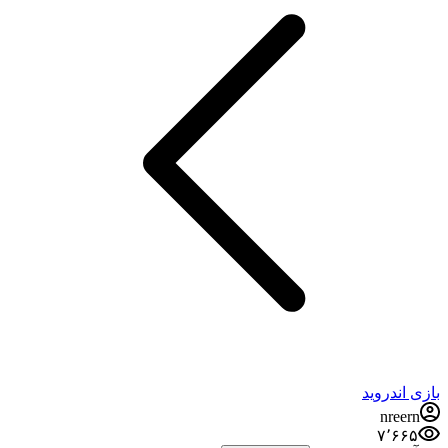
بازی اندروید
nreern
۷٬۶۶۵