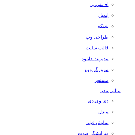
اف.تی.پی
ایمیل
شبکه
طراحی وب
قالب سایت
مدیریت دانلود
مرورگر وب
مسنجر
مالتی مدیا
دی.وی.دی
مبدل
نمایش فیلم
ویرایشگر صوت