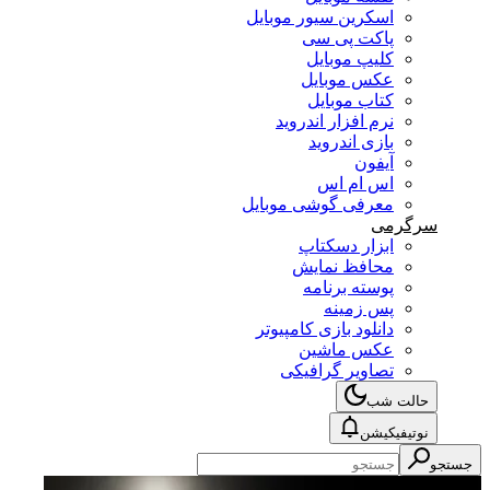
اسکرین سیور موبایل
پاکت پی سی
کلیپ موبایل
عکس موبایل
کتاب موبایل
نرم افزار اندروید
بازی اندروید
آیفون
اس ام اس
معرفی گوشی موبایل
سرگرمی
ابزار دسکتاپ
محافظ نمایش
پوسته برنامه
پس زمینه
دانلود بازی کامپیوتر
عکس ماشین
تصاویر گرافیکی
حالت شب
نوتیفیکیشن
جستجو