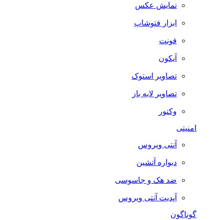
نمایش عکس
ابزار فتوشاپ
فونت
آیکون
تصاویر استوک
تصاویر لایه باز
وکتور
امنیتی
آنتی ویروس
دیواره آتشین
ضد هک و جاسوسی
آپدیت آنتی ویروس
گوناگون