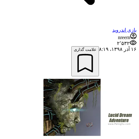
بازی اندروید
nreern
۲٬۵۳۲
۱۶ آذر ۱۳۹۸،‏ ۸:۱۹
علامت گذاری