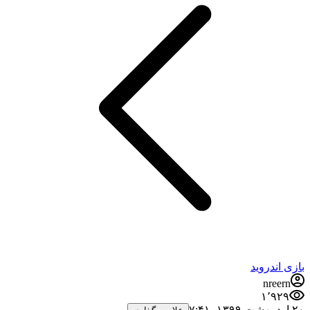
بازی اندروید
nreern
۱٬۹۲۹
۲۰ اردیبهشت ۱۳۹۹،‏ ۷:۴۱