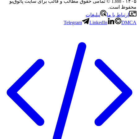
۱۴۰۵
- 1388 © تمامی حقوق مطالب و قالب برای سایت پاتوق‌یو
محفوظ است.
ارتباط با ما
تبلیغات
Telegram
LinkedIn
DMCA