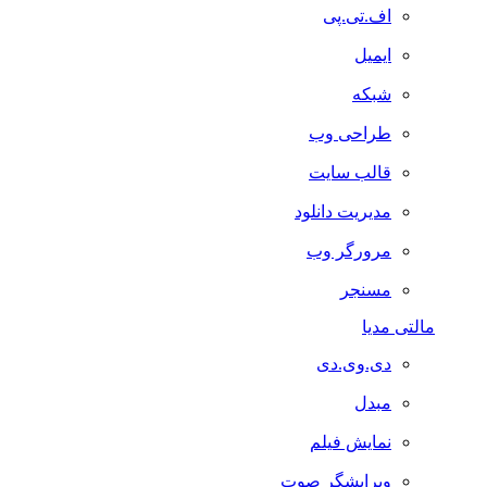
اف.تی.پی
ایمیل
شبکه
طراحی وب
قالب سایت
مدیریت دانلود
مرورگر وب
مسنجر
مالتی مدیا
دی.وی.دی
مبدل
نمایش فیلم
ویرایشگر صوت