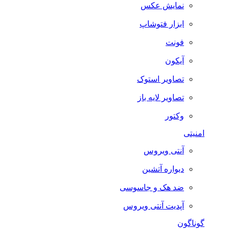
نمایش عکس
ابزار فتوشاپ
فونت
آیکون
تصاویر استوک
تصاویر لایه باز
وکتور
امنیتی
آنتی ویروس
دیواره آتشین
ضد هک و جاسوسی
آپدیت آنتی ویروس
گوناگون