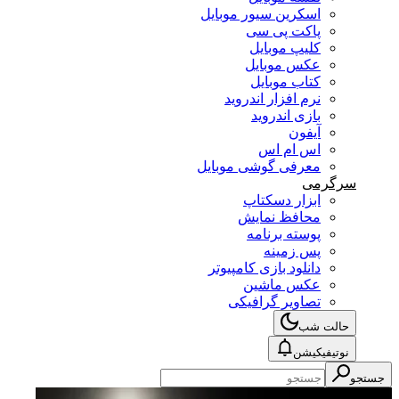
اسکرین سیور موبایل
پاکت پی سی
کلیپ موبایل
عکس موبایل
کتاب موبایل
نرم افزار اندروید
بازی اندروید
آیفون
اس ام اس
معرفی گوشی موبایل
سرگرمی
ابزار دسکتاپ
محافظ نمایش
پوسته برنامه
پس زمینه
دانلود بازی کامپیوتر
عکس ماشین
تصاویر گرافیکی
حالت شب
نوتیفیکیشن
جستجو