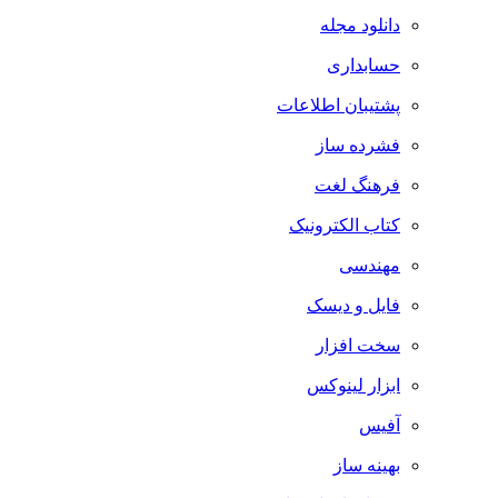
دانلود مجله
حسابداری
پشتیبان اطلاعات
فشرده ساز
فرهنگ لغت
کتاب الکترونیک
مهندسی
فایل و دیسک
سخت افزار
ابزار لینوکس
آفیس
بهینه ساز