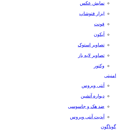
نمایش عکس
ابزار فتوشاپ
فونت
آیکون
تصاویر استوک
تصاویر لایه باز
وکتور
امنیتی
آنتی ویروس
دیواره آتشین
ضد هک و جاسوسی
آپدیت آنتی ویروس
گوناگون