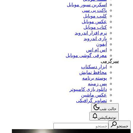
اسکرین سیور موبایل
پاکت پی سی
کلیپ موبایل
عکس موبایل
کتاب موبایل
نرم افزار اندروید
بازی اندروید
آیفون
اس ام اس
معرفی گوشی موبایل
سرگرمی
ابزار دسکتاپ
محافظ نمایش
پوسته برنامه
پس زمینه
دانلود بازی کامپیوتر
عکس ماشین
تصاویر گرافیکی
حالت شب
نوتیفیکیشن
جستجو