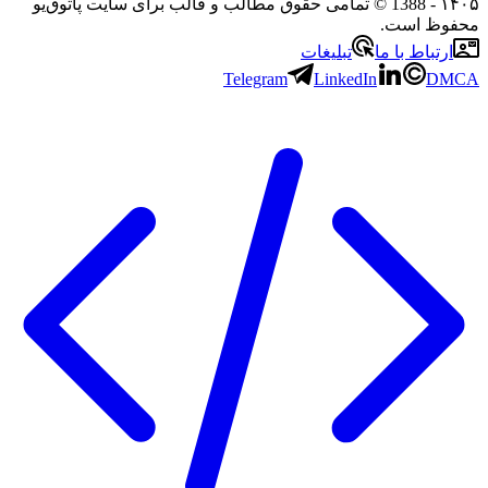
۱۴۰۵
- 1388 © تمامی حقوق مطالب و قالب برای سایت پاتوق‌یو
محفوظ است.
ارتباط با ما
تبلیغات
Telegram
LinkedIn
DMCA