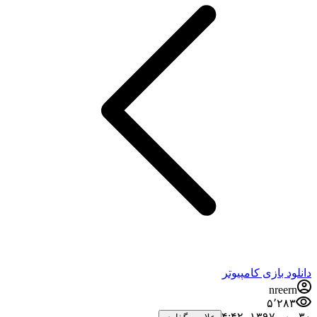
دانلود بازی کامپیوتر
nreern
۵٬۲۸۳
۳۰ مهر ۱۳۹۷،‏ ۴:۴۲