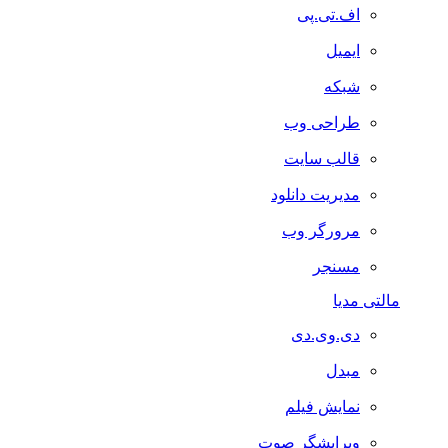
اف.تی.پی
ایمیل
شبکه
طراحی وب
قالب سایت
مدیریت دانلود
مرورگر وب
مسنجر
مالتی مدیا
دی.وی.دی
مبدل
نمایش فیلم
ویرایشگر صوت