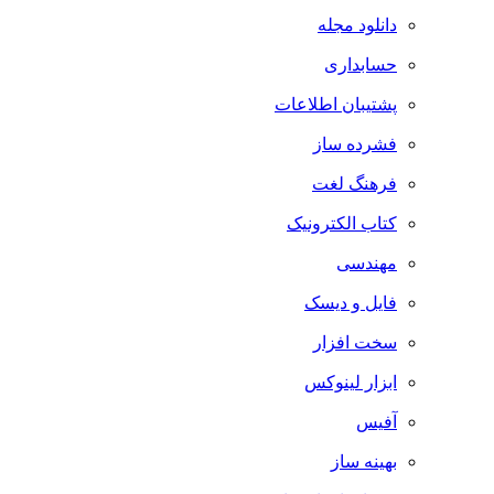
دانلود مجله
حسابداری
پشتیبان اطلاعات
فشرده ساز
فرهنگ لغت
کتاب الکترونیک
مهندسی
فایل و دیسک
سخت افزار
ابزار لینوکس
آفیس
بهینه ساز