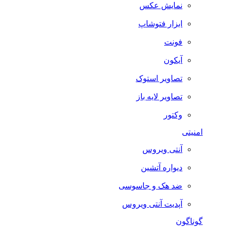
نمایش عکس
ابزار فتوشاپ
فونت
آیکون
تصاویر استوک
تصاویر لایه باز
وکتور
امنیتی
آنتی ویروس
دیواره آتشین
ضد هک و جاسوسی
آپدیت آنتی ویروس
گوناگون