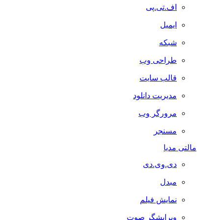
اف.تی.پی
ایمیل
شبکه
طراحی وب
قالب سایت
مدیریت دانلود
مرورگر وب
مسنجر
مالتی مدیا
دی.وی.دی
مبدل
نمایش فیلم
ویرایشگر صوت