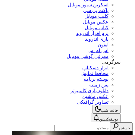
اسکرین سیور موبایل
پاکت پی سی
کلیپ موبایل
عکس موبایل
کتاب موبایل
نرم افزار اندروید
بازی اندروید
آیفون
اس ام اس
معرفی گوشی موبایل
سرگرمی
ابزار دسکتاپ
محافظ نمایش
پوسته برنامه
پس زمینه
دانلود بازی کامپیوتر
عکس ماشین
تصاویر گرافیکی
حالت شب
نوتیفیکیشن
جستجو