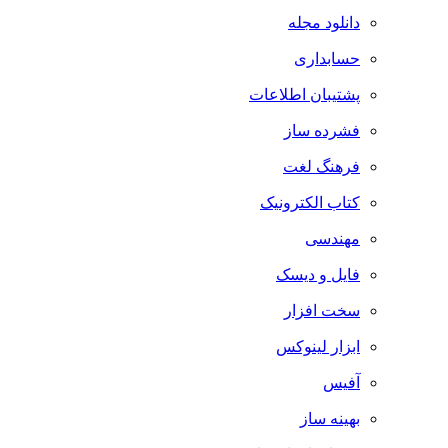
دانلود مجله
حسابداری
پشتیبان اطلاعات
فشرده ساز
فرهنگ لغت
کتاب الکترونیک
مهندسی
فایل و دیسک
سخت افزار
ابزار لینوکس
آفیس
بهینه ساز