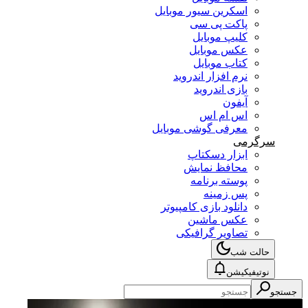
اسکرین سیور موبایل
پاکت پی سی
کلیپ موبایل
عکس موبایل
کتاب موبایل
نرم افزار اندروید
بازی اندروید
آیفون
اس ام اس
معرفی گوشی موبایل
سرگرمی
ابزار دسکتاپ
محافظ نمایش
پوسته برنامه
پس زمینه
دانلود بازی کامپیوتر
عکس ماشین
تصاویر گرافیکی
حالت شب
نوتیفیکیشن
جستجو