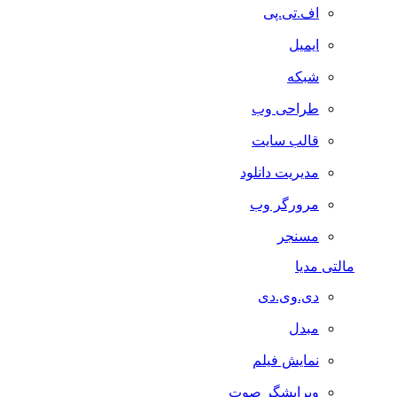
اف.تی.پی
ایمیل
شبکه
طراحی وب
قالب سایت
مدیریت دانلود
مرورگر وب
مسنجر
مالتی مدیا
دی.وی.دی
مبدل
نمایش فیلم
ویرایشگر صوت