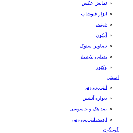
نمایش عکس
ابزار فتوشاپ
فونت
آیکون
تصاویر استوک
تصاویر لایه باز
وکتور
امنیتی
آنتی ویروس
دیواره آتشین
ضد هک و جاسوسی
آپدیت آنتی ویروس
گوناگون