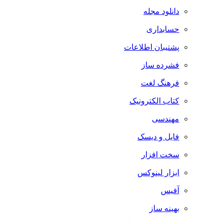
دانلود مجله
حسابداری
پشتیبان اطلاعات
فشرده ساز
فرهنگ لغت
کتاب الکترونیک
مهندسی
فایل و دیسک
سخت افزار
ابزار لینوکس
آفیس
بهینه ساز