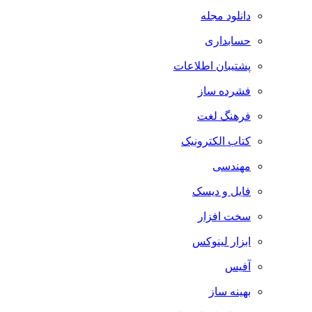
دانلود مجله
حسابداری
پشتیبان اطلاعات
فشرده ساز
فرهنگ لغت
کتاب الکترونیک
مهندسی
فایل و دیسک
سخت افزار
ابزار لینوکس
آفیس
بهینه ساز