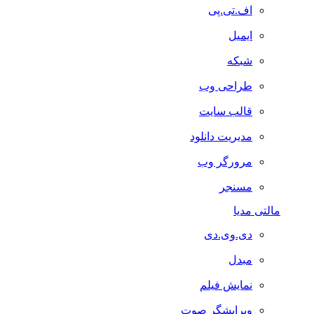
اف.تی.پی
ایمیل
شبکه
طراحی وب
قالب سایت
مدیریت دانلود
مرورگر وب
مسنجر
مالتی مدیا
دی.وی.دی
مبدل
نمایش فیلم
ویرایشگر صوت