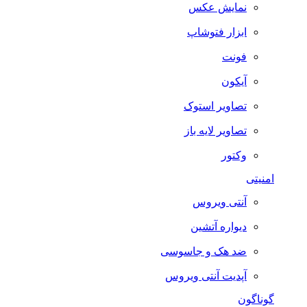
نمایش عکس
ابزار فتوشاپ
فونت
آیکون
تصاویر استوک
تصاویر لایه باز
وکتور
امنیتی
آنتی ویروس
دیواره آتشین
ضد هک و جاسوسی
آپدیت آنتی ویروس
گوناگون