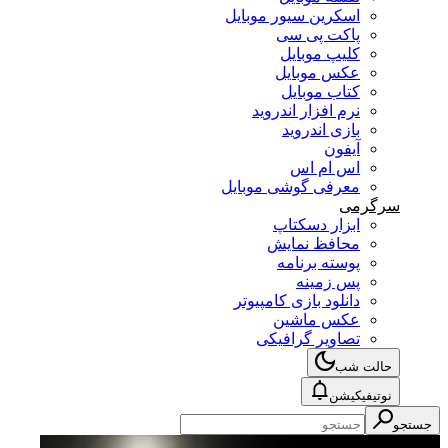
اسکرین سیور موبایل
پاکت پی سی
کلیپ موبایل
عکس موبایل
کتاب موبایل
نرم افزار اندروید
بازی اندروید
آیفون
اس ام اس
معرفی گوشی موبایل
سرگرمی
ابزار دسکتاپ
محافظ نمایش
پوسته برنامه
پس زمینه
دانلود بازی کامپیوتر
عکس ماشین
تصاویر گرافیکی
حالت شب
نوتیفیکیشن
جستجو