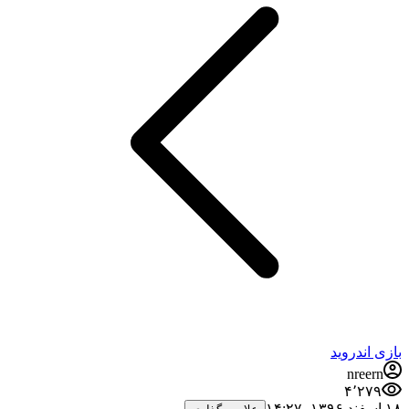
بازی اندروید
nreern
۴٬۲۷۹
۱۸ اسفند ۱۳۹۶،‏ ۱۴:۲۷