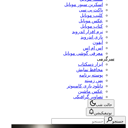
اسکرین سیور موبایل
پاکت پی سی
کلیپ موبایل
عکس موبایل
کتاب موبایل
نرم افزار اندروید
بازی اندروید
آیفون
اس ام اس
معرفی گوشی موبایل
سرگرمی
ابزار دسکتاپ
محافظ نمایش
پوسته برنامه
پس زمینه
دانلود بازی کامپیوتر
عکس ماشین
تصاویر گرافیکی
حالت شب
نوتیفیکیشن
جستجو