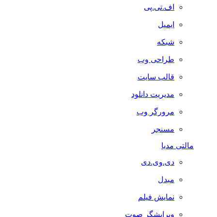
اف.تی.پی
ایمیل
شبکه
طراحی وب
قالب سایت
مدیریت دانلود
مرورگر وب
مسنجر
مالتی مدیا
دی.وی.دی
مبدل
نمایش فیلم
ویرایشگر صوت