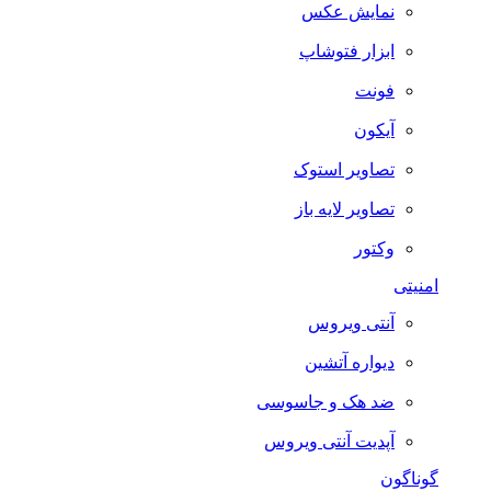
نمایش عکس
ابزار فتوشاپ
فونت
آیکون
تصاویر استوک
تصاویر لایه باز
وکتور
امنیتی
آنتی ویروس
دیواره آتشین
ضد هک و جاسوسی
آپدیت آنتی ویروس
گوناگون