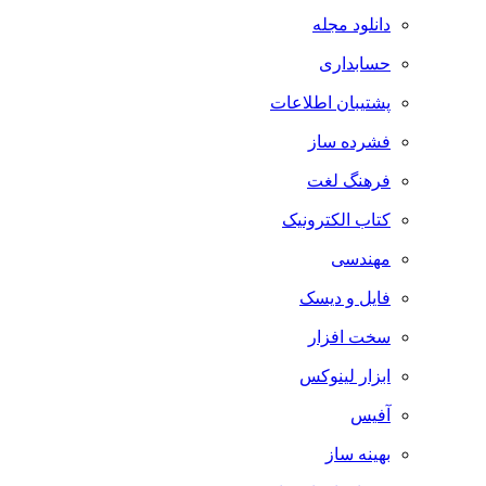
دانلود مجله
حسابداری
پشتیبان اطلاعات
فشرده ساز
فرهنگ لغت
کتاب الکترونیک
مهندسی
فایل و دیسک
سخت افزار
ابزار لینوکس
آفیس
بهینه ساز