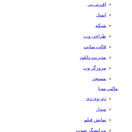
اف.تی.پی
ایمیل
شبکه
طراحی وب
قالب سایت
مدیریت دانلود
مرورگر وب
مسنجر
مالتی مدیا
دی.وی.دی
مبدل
نمایش فیلم
ویرایشگر صوت