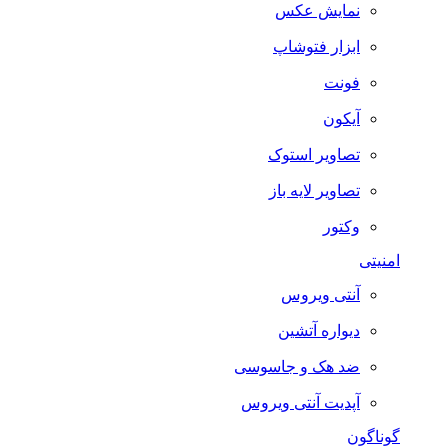
نمایش عکس
ابزار فتوشاپ
فونت
آیکون
تصاویر استوک
تصاویر لایه باز
وکتور
امنیتی
آنتی ویروس
دیواره آتشین
ضد هک و جاسوسی
آپدیت آنتی ویروس
گوناگون