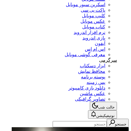
اسکرین سیور موبایل
پاکت پی سی
کلیپ موبایل
عکس موبایل
کتاب موبایل
نرم افزار اندروید
بازی اندروید
آیفون
اس ام اس
معرفی گوشی موبایل
سرگرمی
ابزار دسکتاپ
محافظ نمایش
پوسته برنامه
پس زمینه
دانلود بازی کامپیوتر
عکس ماشین
تصاویر گرافیکی
حالت شب
نوتیفیکیشن
جستجو