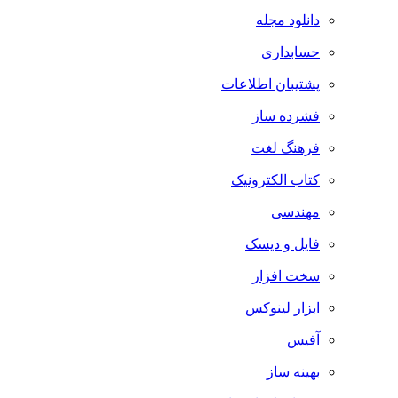
دانلود مجله
حسابداری
پشتیبان اطلاعات
فشرده ساز
فرهنگ لغت
کتاب الکترونیک
مهندسی
فایل و دیسک
سخت افزار
ابزار لینوکس
آفیس
بهینه ساز