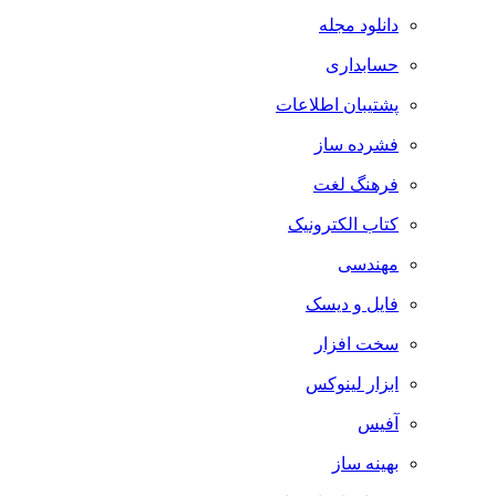
دانلود مجله
حسابداری
پشتیبان اطلاعات
فشرده ساز
فرهنگ لغت
کتاب الکترونیک
مهندسی
فایل و دیسک
سخت افزار
ابزار لینوکس
آفیس
بهینه ساز