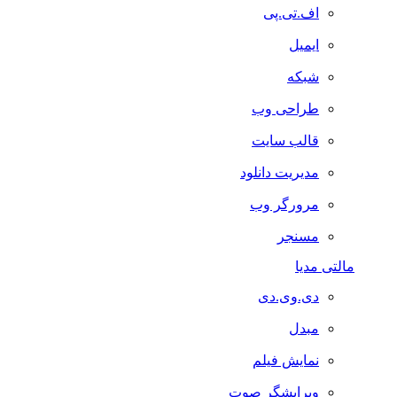
اف.تی.پی
ایمیل
شبکه
طراحی وب
قالب سایت
مدیریت دانلود
مرورگر وب
مسنجر
مالتی مدیا
دی.وی.دی
مبدل
نمایش فیلم
ویرایشگر صوت