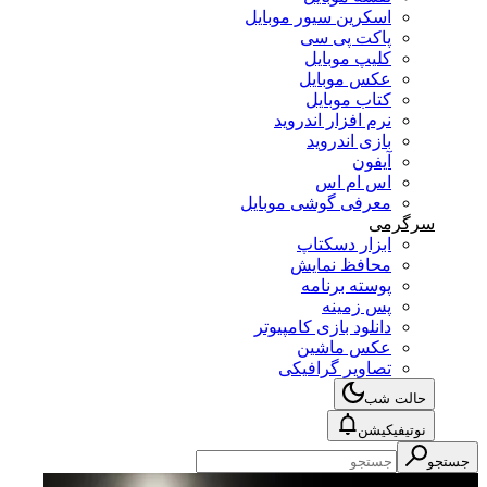
اسکرین سیور موبایل
پاکت پی سی
کلیپ موبایل
عکس موبایل
کتاب موبایل
نرم افزار اندروید
بازی اندروید
آیفون
اس ام اس
معرفی گوشی موبایل
سرگرمی
ابزار دسکتاپ
محافظ نمایش
پوسته برنامه
پس زمینه
دانلود بازی کامپیوتر
عکس ماشین
تصاویر گرافیکی
حالت شب
نوتیفیکیشن
جستجو