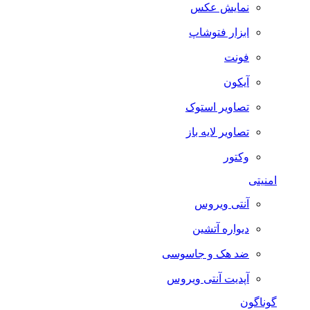
نمایش عکس
ابزار فتوشاپ
فونت
آیکون
تصاویر استوک
تصاویر لایه باز
وکتور
امنیتی
آنتی ویروس
دیواره آتشین
ضد هک و جاسوسی
آپدیت آنتی ویروس
گوناگون