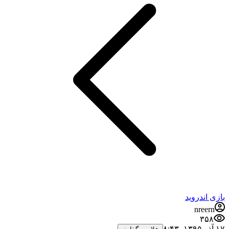
بازی اندروید
nreern
۳۵۸
۱۷ آذر ۱۳۹۵،‏ ۸:۴۳