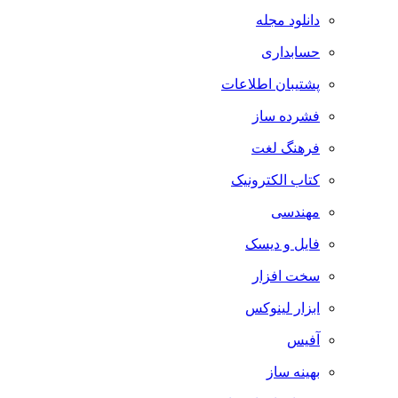
دانلود مجله
حسابداری
پشتیبان اطلاعات
فشرده ساز
فرهنگ لغت
کتاب الکترونیک
مهندسی
فایل و دیسک
سخت افزار
ابزار لینوکس
آفیس
بهینه ساز