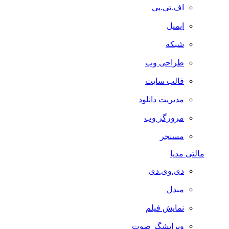
اف.تی.پی
ایمیل
شبکه
طراحی وب
قالب سایت
مدیریت دانلود
مرورگر وب
مسنجر
مالتی مدیا
دی.وی.دی
مبدل
نمایش فیلم
ویرایشگر صوت