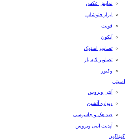
نمایش عکس
ابزار فتوشاپ
فونت
آیکون
تصاویر استوک
تصاویر لایه باز
وکتور
امنیتی
آنتی ویروس
دیواره آتشین
ضد هک و جاسوسی
آپدیت آنتی ویروس
گوناگون