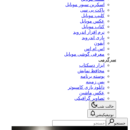
اسکرین سیور موبایل
پاکت پی سی
کلیپ موبایل
عکس موبایل
کتاب موبایل
نرم افزار اندروید
بازی اندروید
آیفون
اس ام اس
معرفی گوشی موبایل
سرگرمی
ابزار دسکتاپ
محافظ نمایش
پوسته برنامه
پس زمینه
دانلود بازی کامپیوتر
عکس ماشین
تصاویر گرافیکی
حالت شب
نوتیفیکیشن
جستجو