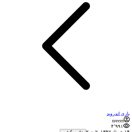
بازی اندروید
nreern
۴٬۹۹۱
۱۴ خرداد ۱۳۹۷،‏ ۲۰:۰۷