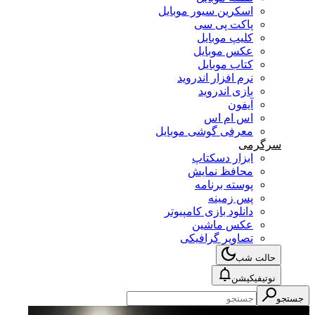
اسکرین سیور موبایل
پاکت پی سی
کلیپ موبایل
عکس موبایل
کتاب موبایل
نرم افزار اندروید
بازی اندروید
آیفون
اس ام اس
معرفی گوشی موبایل
سرگرمی
ابزار دسکتاپ
محافظ نمایش
پوسته برنامه
پس زمینه
دانلود بازی کامپیوتر
عکس ماشین
تصاویر گرافیکی
حالت شب
نوتیفیکیشن
جستجو