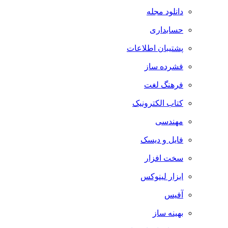
دانلود مجله
حسابداری
پشتیبان اطلاعات
فشرده ساز
فرهنگ لغت
کتاب الکترونیک
مهندسی
فایل و دیسک
سخت افزار
ابزار لینوکس
آفیس
بهینه ساز