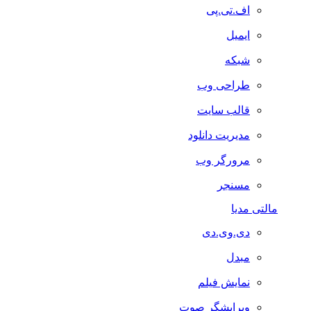
اف.تی.پی
ایمیل
شبکه
طراحی وب
قالب سایت
مدیریت دانلود
مرورگر وب
مسنجر
مالتی مدیا
دی.وی.دی
مبدل
نمایش فیلم
ویرایشگر صوت