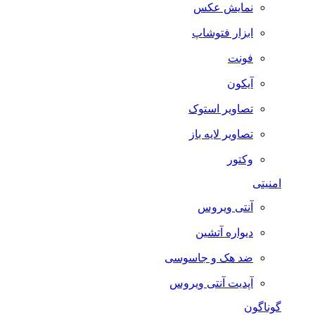
نمایش عکس
ابزار فتوشاپ
فونت
آیکون
تصاویر استوک
تصاویر لایه باز
وکتور
امنیتی
آنتی ویروس
دیواره آتشین
ضد هک و جاسوسی
آپدیت آنتی ویروس
گوناگون