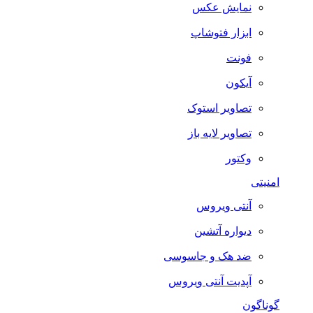
نمایش عکس
ابزار فتوشاپ
فونت
آیکون
تصاویر استوک
تصاویر لایه باز
وکتور
امنیتی
آنتی ویروس
دیواره آتشین
ضد هک و جاسوسی
آپدیت آنتی ویروس
گوناگون