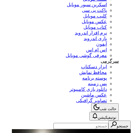
اسکرین سیور موبایل
پاکت پی سی
کلیپ موبایل
عکس موبایل
کتاب موبایل
نرم افزار اندروید
بازی اندروید
آیفون
اس ام اس
معرفی گوشی موبایل
سرگرمی
ابزار دسکتاپ
محافظ نمایش
پوسته برنامه
پس زمینه
دانلود بازی کامپیوتر
عکس ماشین
تصاویر گرافیکی
حالت شب
نوتیفیکیشن
جستجو