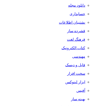
دانلود مجله
حسابداری
پشتیبان اطلاعات
فشرده ساز
فرهنگ لغت
کتاب الکترونیک
مهندسی
فایل و دیسک
سخت افزار
ابزار لینوکس
آفیس
بهینه ساز