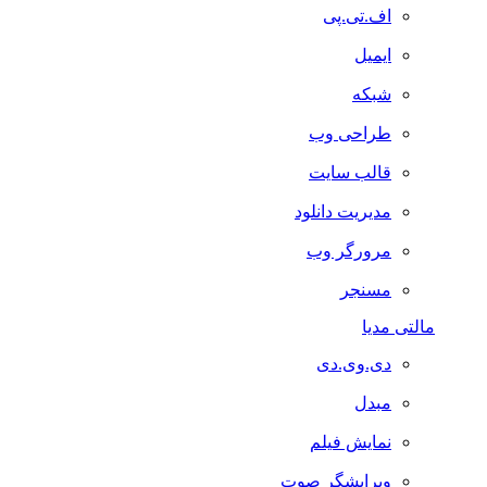
اف.تی.پی
ایمیل
شبکه
طراحی وب
قالب سایت
مدیریت دانلود
مرورگر وب
مسنجر
مالتی مدیا
دی.وی.دی
مبدل
نمایش فیلم
ویرایشگر صوت