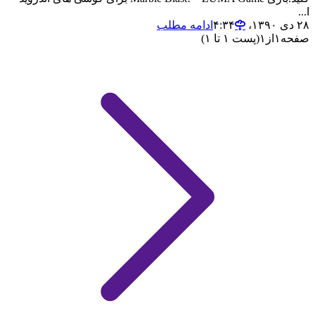
ا...
۲۸ دی ۱۳۹۰،‏ ۴:۳۴
ادامه مطلب
صفحه
۱
از
۱
(پست ۱ تا ۱)