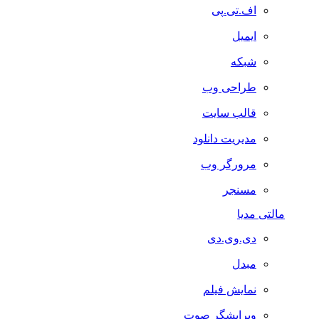
اف.تی.پی
ایمیل
شبکه
طراحی وب
قالب سایت
مدیریت دانلود
مرورگر وب
مسنجر
مالتی مدیا
دی.وی.دی
مبدل
نمایش فیلم
ویرایشگر صوت