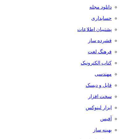
دانلود مجله
حسابداری
پشتیبان اطلاعات
فشرده ساز
فرهنگ لغت
کتاب الکترونیک
مهندسی
فایل و دیسک
سخت افزار
ابزار لینوکس
آفیس
بهینه ساز