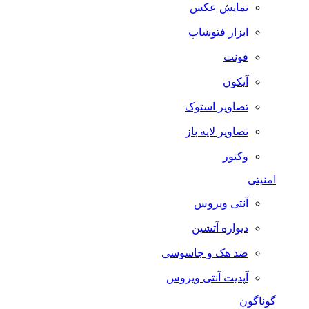
نمایش عکس
ابزار فتوشاپ
فونت
آیکون
تصاویر استوک
تصاویر لایه باز
وکتور
امنیتی
آنتی ویروس
دیواره آتشین
ضد هک و جاسوسی
آپدیت آنتی ویروس
گوناگون