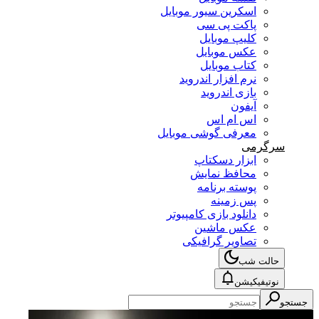
اسکرین سیور موبایل
پاکت پی سی
کلیپ موبایل
عکس موبایل
کتاب موبایل
نرم افزار اندروید
بازی اندروید
آیفون
اس ام اس
معرفی گوشی موبایل
سرگرمی
ابزار دسکتاپ
محافظ نمایش
پوسته برنامه
پس زمینه
دانلود بازی کامپیوتر
عکس ماشین
تصاویر گرافیکی
حالت شب
نوتیفیکیشن
جستجو