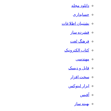
دانلود مجله
حسابداری
پشتیبان اطلاعات
فشرده ساز
فرهنگ لغت
کتاب الکترونیک
مهندسی
فایل و دیسک
سخت افزار
ابزار لینوکس
آفیس
بهینه ساز