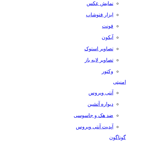
نمایش عکس
ابزار فتوشاپ
فونت
آیکون
تصاویر استوک
تصاویر لایه باز
وکتور
امنیتی
آنتی ویروس
دیواره آتشین
ضد هک و جاسوسی
آپدیت آنتی ویروس
گوناگون