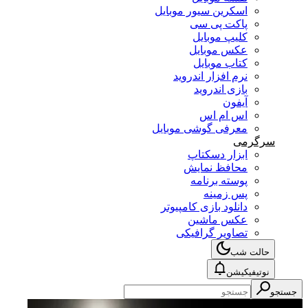
اسکرین سیور موبایل
پاکت پی سی
کلیپ موبایل
عکس موبایل
کتاب موبایل
نرم افزار اندروید
بازی اندروید
آیفون
اس ام اس
معرفی گوشی موبایل
سرگرمی
ابزار دسکتاپ
محافظ نمایش
پوسته برنامه
پس زمینه
دانلود بازی کامپیوتر
عکس ماشین
تصاویر گرافیکی
حالت شب
نوتیفیکیشن
جستجو