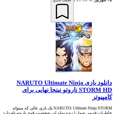
علامت گذاری
دانلود بازی NARUTO Ultimate Ninja
STORM HD ناروتو نینجا نهایی برای
کامپیوتر
NARUTO: Ultimate Ninja STORM یک بازی عالی که میتواند
خاطرات قدیمی شما را زنده نماید این شخصیت قوی ناروتو نام دارد