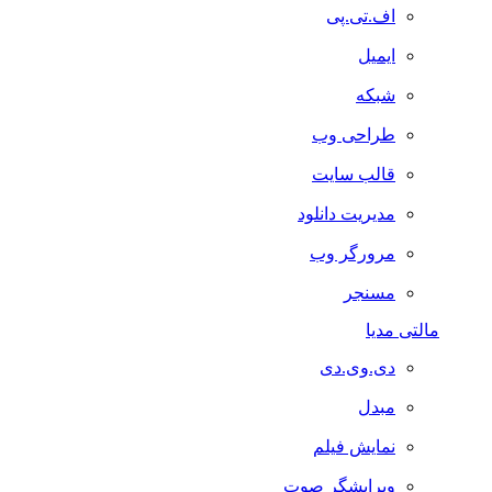
اف.تی.پی
ایمیل
شبکه
طراحی وب
قالب سایت
مدیریت دانلود
مرورگر وب
مسنجر
مالتی مدیا
دی.وی.دی
مبدل
نمایش فیلم
ویرایشگر صوت