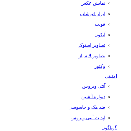
نمایش عکس
ابزار فتوشاپ
فونت
آیکون
تصاویر استوک
تصاویر لایه باز
وکتور
امنیتی
آنتی ویروس
دیواره آتشین
ضد هک و جاسوسی
آپدیت آنتی ویروس
گوناگون