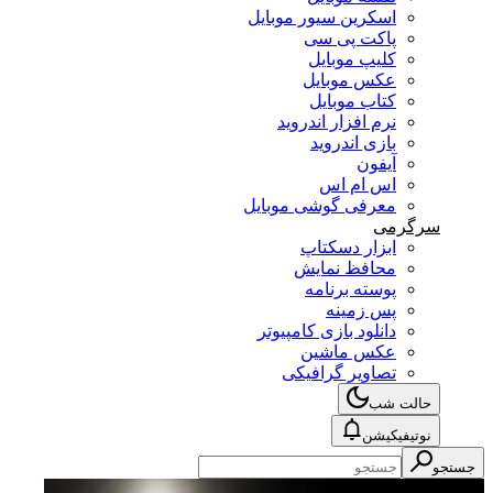
اسکرین سیور موبایل
پاکت پی سی
کلیپ موبایل
عکس موبایل
کتاب موبایل
نرم افزار اندروید
بازی اندروید
آیفون
اس ام اس
معرفی گوشی موبایل
سرگرمی
ابزار دسکتاپ
محافظ نمایش
پوسته برنامه
پس زمینه
دانلود بازی کامپیوتر
عکس ماشین
تصاویر گرافیکی
حالت شب
نوتیفیکیشن
جستجو