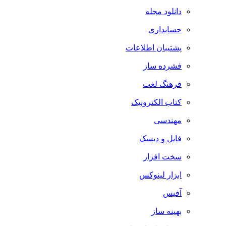
دانلود مجله
حسابداری
پشتیبان اطلاعات
فشرده ساز
فرهنگ لغت
کتاب الکترونیک
مهندسی
فایل و دیسک
سخت افزار
ابزار لینوکس
آفیس
بهینه ساز